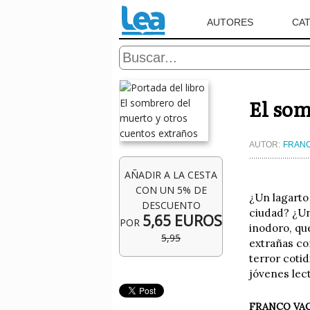
AUTORES
CA
El som
AUTOR:
FRANC
AÑADIR A LA CESTA
CON UN 5% DE
¿Un lagarto
DESCUENTO
ciudad? ¿Un
5,65 EUROS
POR
inodoro, qu
5,95
extrañas co
terror coti
jóvenes lect
FRANCO VAC