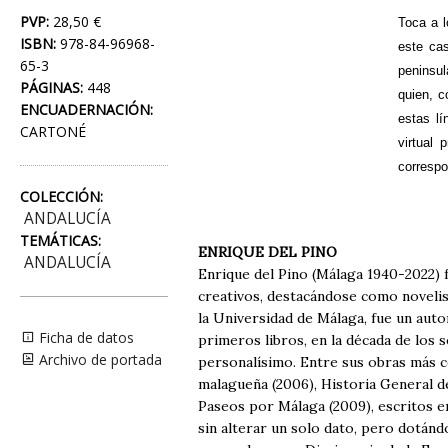
PVP:
28,50 €
Toca a l
ISBN:
978-84-96968-
este ca
65-3
peninsu
PÁGINAS:
448
quien, c
ENCUADERNACIÓN:
estas lí
CARTONÉ
virtual 
correspo
COLECCIÓN:
ANDALUCÍA
TEMÁTICAS:
ENRIQUE DEL PINO
ANDALUCÍA
Enrique del Pino (Málaga 1940-2022) 
creativos, destacándose como novelist
la Universidad de Málaga, fue un auto
Ficha de datos
primeros libros, en la década de los s
Archivo de portada
personalísimo. Entre sus obras más c
malagueña (2006), Historia General d
Paseos por Málaga (2009), escritos en
sin alterar un solo dato, pero dotándol