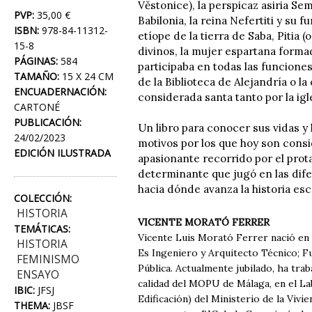
Věstonice), la perspicaz asiria S
PVP:
35,00 €
Babilonia, la reina Nefertiti y su 
ISBN:
978-84-11312-
etíope de la tierra de Saba, Pitia 
15-8
divinos, la mujer espartana forma
PÁGINAS:
584
participaba en todas las funciones
TAMAÑO:
15 X 24 CM
de la Biblioteca de Alejandría o l
ENCUADERNACIÓN:
considerada santa tanto por la igl
CARTONÉ
PUBLICACIÓN:
Un libro para conocer sus vidas y 
24/02/2023
motivos por los que hoy son consi
EDICIÓN ILUSTRADA
apasionante recorrido por el prot
determinante que jugó en las dif
hacia dónde avanza la historia es
COLECCIÓN:
HISTORIA
VICENTE MORATÓ FERRER
TEMÁTICAS:
Vicente Luis Morató Ferrer nació en D
HISTORIA
Es Ingeniero y Arquitecto Técnico; F
FEMINISMO
Pública. Actualmente jubilado, ha tr
ENSAYO
calidad del MOPU de Málaga, en el Lab
IBIC:
JFSJ
Edificación) del Ministerio de la Vivi
THEMA:
JBSF