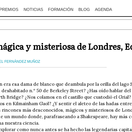
PREMIOS
NOTICIAS
FORMACIÓN
BLOG
AGENDA
ágica y misteriosa de Londres, 
EL FERNÁNDEZ MUÑOZ
n era esa dama de blanco que deambula por la orilla del lago 
l deshabitado n.º 50 de Berkeley Street? ¿Has oído hablar d
rth Bridge? ¿Nos colamos en el castillo que custodió el Gria
dos en Kilmainham Gaol? ¿Y sentir el aleteo de las hadas entr
s rincones más desconocidos, mágicos y misteriosos de Lon
 de un mundo donde, parafraseando a Shakespeare, hay más cosa
a nuestra ciencia.
explorar como nunca antes se ha hecho las legendarias capital