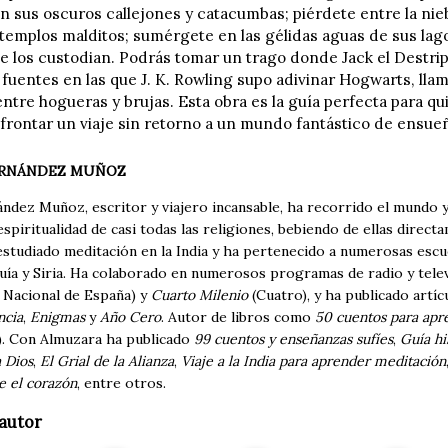
n sus oscuros callejones y catacumbas; piérdete entre la nie
templos malditos; sumérgete en las gélidas aguas de sus lago
ue los custodian. Podrás tomar un trago donde Jack el Destrip
 fuentes en las que J. K. Rowling supo adivinar Hogwarts, llam
ntre hogueras y brujas. Esta obra es la guía perfecta para qu
 afrontar un viaje sin retorno a un mundo fantástico de ensue
RNÁNDEZ MUÑOZ
ndez Muñoz, escritor y viajero incansable, ha recorrido el mundo 
espiritualidad de casi todas las religiones, bebiendo de ellas dire
estudiado meditación en la India y ha pertenecido a numerosas escue
uía y Siria. Ha colaborado en numerosos programas de radio y telev
 Nacional de España) y
Cuarto Milenio
(Cuatro), y ha publicado artí
ncia
,
Enigmas
y
Año Cero
. Autor de libros como
50 cuentos para apr
. Con Almuzara ha publicado
99 cuentos y enseñanzas sufíes
,
Guía hi
a Dios
,
El Grial de la Alianza
,
Viaje a la India para aprender meditación
e el corazón
, entre otros.
autor