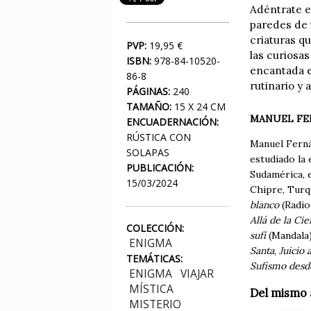
Adéntrate e
paredes de 
criaturas q
PVP:
19,95 €
las curiosas
ISBN:
978-84-10520-
encantada e
86-8
rutinario y
PÁGINAS:
240
TAMAÑO:
15 X 24 CM
MANUEL FE
ENCUADERNACIÓN:
RÚSTICA CON
Manuel Ferná
SOLAPAS
estudiado la 
PUBLICACIÓN:
Sudamérica, 
15/03/2024
Chipre, Turq
blanco
(Radio
Allá de la Cie
COLECCIÓN:
sufí
(Mandala)
ENIGMA
Santa
,
Juicio 
TEMÁTICAS:
Sufismo desd
ENIGMA
VIAJAR
MÍSTICA
Del mismo 
MISTERIO