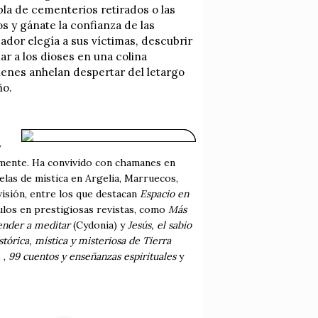
bla de cementerios retirados o las
s y gánate la confianza de las
ador elegía a sus víctimas, descubrir
ar a los dioses en una colina
ienes anhelan despertar del letargo
ño.
y
ctamente. Ha convivido con chamanes en
las de mística en Argelia, Marruecos,
isión, entre los que destacan
Espacio en
culos en prestigiosas revistas, como
Más
ender a meditar
(Cydonia) y
Jesús, el sabio
stórica, mística y misteriosa de Tierra
, ,
99 cuentos y enseñanzas espirituales
y