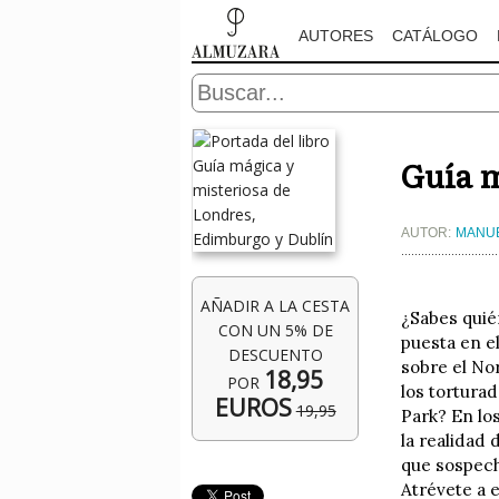
AUTORES
CATÁLOGO
Guía m
AUTOR:
MANU
AÑADIR A LA CESTA
¿Sabes quié
CON UN 5% DE
puesta en e
DESCUENTO
sobre el No
18,95
POR
los tortura
EUROS
19,95
Park? En lo
la realidad
que sospech
Atrévete a 