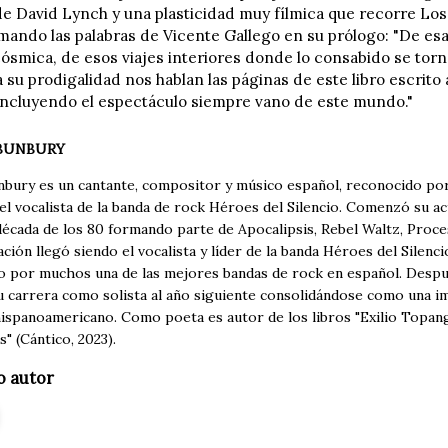
de David Lynch y una plasticidad muy fílmica que recorre Lo
mando las palabras de Vicente Gallego en su prólogo: "De es
ósmica, de esos viajes interiores donde lo consabido se torn
su prodigalidad nos hablan las páginas de este libro escrito 
 incluyendo el espectáculo siempre vano de este mundo."
BUNBURY
nbury es un cantante, compositor y músico español, reconocido po
el vocalista de la banda de rock Héroes del Silencio. Comenzó su a
década de los 80 formando parte de Apocalipsis, Rebel Waltz, Proc
ción llegó siendo el vocalista y líder de la banda Héroes del Silenc
o por muchos una de las mejores bandas de rock en español. Despué
 carrera como solista al año siguiente consolidándose como una im
ispanoamericano. Como poeta es autor de los libros "Exilio Topanga
" (Cántico, 2023).
o autor