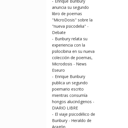
-
Enrique Bunbury
anuncia su segundo
libro de poemas
"MicroDosis" sobre la
"nueva psicodelia" -
Debate
-
Bunbury relata su
experiencia con la
psilocibina en su nueva
colección de poemas,
Microdosis - News
Eseuro
-
Enrique Bunbury
publica un segundo
poemario escrito
mientras consumía
hongos alucinógenos -
DIARIO LIBRE
-
El viaje psicodélico de
Bunbury - Heraldo de
Aragón