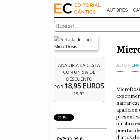
AUTORES
CA
Micr
AÑADIR A LA CESTA
AUTOR:
ENR
CON UN 5% DE
DESCUENTO
18,95 EUROS
POR
MicroDosis
19,95
experiment
narrar est
aparición 
presentes 
un libro e
puertas de
diarios de
PVP:
19,95 €