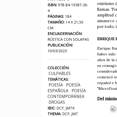
onirismo 
ISBN:
978-84-19387-26-
llamas. To
4
amplitud c
PÁGINAS:
184
amanece a 
TAMAÑO:
14 X 21,50
por todo,
CM
ENCUADERNACIÓN:
ENRIQUE 
RÚSTICA CON SOLAPAS
PUBLICACIÓN:
Enrique Bu
10/03/2023
haber sido 
años de la 
su consagra
COLECCIÓN:
considerad
CULPABLES
comenzó su
TEMÁTICAS:
español e h
POESÍA
POESÍA
"MicroDosis
ESPAÑOLA
POESÍA
CONTEMPORÁNEA
Del mism
DROGAS
IBIC:
DCF; JMTK
THEMA:
DCF; JMT