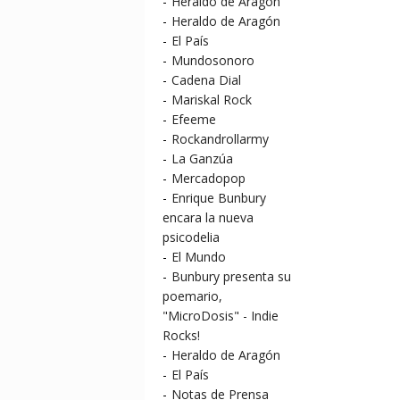
-
Heraldo de Aragón
-
Heraldo de Aragón
-
El País
-
Mundosonoro
-
Cadena Dial
-
Mariskal Rock
-
Efeeme
-
Rockandrollarmy
-
La Ganzúa
-
Mercadopop
-
Enrique Bunbury
encara la nueva
psicodelia
-
El Mundo
-
Bunbury presenta su
poemario,
"MicroDosis" - Indie
Rocks!
-
Heraldo de Aragón
-
El País
-
Notas de Prensa