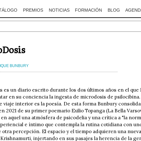
TÁLOGO
PREMIOS
NOTICIAS
FORMACIÓN
BLOG
AGEND
oDosis
IQUE BUNBURY
 es un diario escrito durante los dos últimos años en el qu
ar en su conciencia la ingesta de microdosis de psilocibina. 
e viaje interior es la poesía. De esta forma Bunbury consolida s
en 2021 de su primer poemario Exilio Topanga (La Bella Varso
en aquel una atmósfera de psicodelia y una crítica a "la nor
xperiencial e íntimo que contempla la rutina cotidiana con uno
 otra percepción. El espacio y el tiempo adquieren una nueva
 Krishnamurti, injertando en sus pasajes la herencia de la g