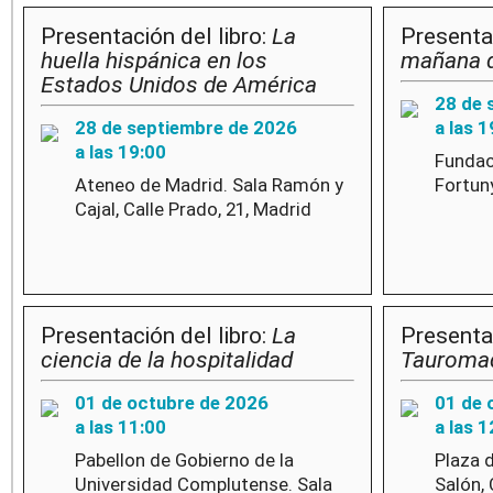
Presentación del libro:
La
Presentac
huella hispánica en los
mañana q
Estados Unidos de América
28 de 
28 de septiembre de 2026
a las 1
a las 19:00
Fundac
Ateneo de Madrid. Sala Ramón y
Fortuny
Cajal, Calle Prado, 21, Madrid
Presentación del libro:
La
Presentac
ciencia de la hospitalidad
Tauroma
01 de octubre de 2026
01 de 
a las 11:00
a las 
Pabellon de Gobierno de la
Plaza 
Universidad Complutense. Sala
Salón, 