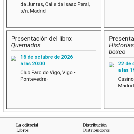
de Juntas, Calle de Isaac Peral,
s/n, Madrid
Presentación del libro:
Presentac
Quemados
Historias
boxeo
16 de octubre de 2026
a las 20:00
22 de 
a las 1
Club Faro de Vigo, Vigo -
Pontevedra-
Casino 
Madrid
La editorial
Distribución
Libros
Distribuidores