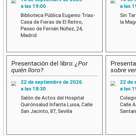
a las 19:00
a las 1
Biblioteca Pública Eugenio Trías-
Sin Ta
Casa de Fieras de El Retiro,
la Mag
Paseo de Fernán Núñez, 24,
Madrid
Presentación del libro:
¿Por
Presentac
quién lloro?
sobre ve
22 de septiembre de 2026
22 de 
a las 18:30
a las 1
Salón de Actos del Hospital
Colegi
Quirónsalud Infanta Luisa, Calle
Calle 
San Jacinto, 87, Sevilla
Santan