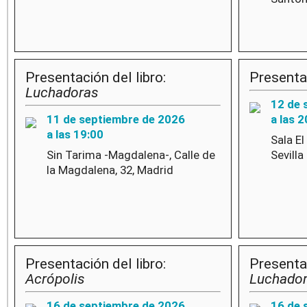
Presentación del libro:
Presentac
Luchadoras
12 de 
11 de septiembre de 2026
a las 2
a las 19:00
Sala El
Sin Tarima -Magdalena-, Calle de
Sevilla
la Magdalena, 32, Madrid
Presentación del libro:
Presentac
Acrópolis
Luchado
16 de septiembre de 2026
16 de 