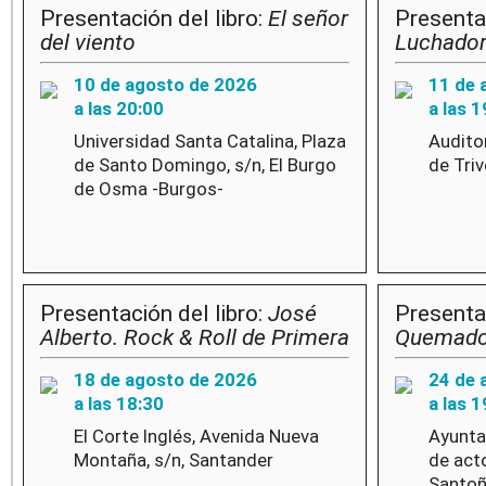
Presentación del libro:
El señor
Presentac
del viento
Luchado
10 de agosto de 2026
11 de 
a las 20:00
a las 1
Universidad Santa Catalina, Plaza
Audito
de Santo Domingo, s/n, El Burgo
de Tri
de Osma -Burgos-
Presentación del libro:
José
Presentac
Alberto. Rock & Roll de Primera
Quemad
18 de agosto de 2026
24 de 
a las 18:30
a las 1
El Corte Inglés, Avenida Nueva
Ayunta
Montaña, s/n, Santander
de act
Santoñ