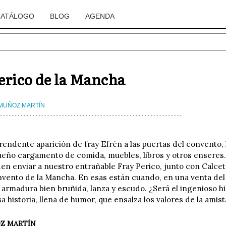
CATÁLOGO
BLOG
AGENDA
erico de la Mancha
MUÑOZ MARTÍN
rendente aparición de fray Efrén a las puertas del convento, l
eño cargamento de comida, muebles, libros y otros enseres. 
en enviar a nuestro entrañable Fray Perico, junto con Calcetín
nvento de la Mancha. En esas están cuando, en una venta de
 armadura bien bruñida, lanza y escudo. ¿Será el ingenioso 
a historia, llena de humor, que ensalza los valores de la amista
Z MARTÍN