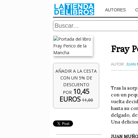
AUTORES
Fray P
AUTOR:
JUAN 
AÑADIR A LA CESTA
CON UN 5% DE
DESCUENTO
Tras la sorp
10,45
POR
con un pequ
EUROS
11,00
vuelta decid
hasta su co
delgado, de
Una delicios
JUAN MUÑO