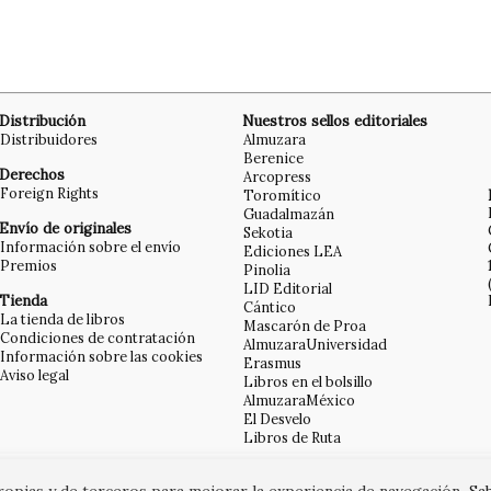
Distribución
Nuestros sellos editoriales
Distribuidores
Almuzara
Berenice
Derechos
Arcopress
Foreign Rights
Toromítico
Guadalmazán
Envío de originales
Sekotia
Información sobre el envío
Ediciones LEA
Premios
Pinolia
LID Editorial
Tienda
Cántico
La tienda de libros
Mascarón de Proa
Condiciones de contratación
AlmuzaraUniversidad
Información sobre las cookies
Erasmus
Aviso legal
Libros en el bolsillo
AlmuzaraMéxico
El Desvelo
Libros de Ruta
propias y de terceros para mejorar la experiencia de navegación.
Sa