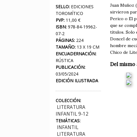
Juan Muñoz (1
SELLO:
EDICIONES
sirvieron par
TOROMÍTICO
Perico o El p
PVP:
11,00 €
que se comple
ISBN:
978-84-19962-
títulos. Solo
07-2
Doncel de cue
PÁGINAS:
224
hombre mecán
TAMAÑO:
13 X 19 CM
Chico de Lite
ENCUADERNACIÓN:
RÚSTICA
Del mismo 
PUBLICACIÓN:
03/05/2024
EDICIÓN ILUSTRADA
COLECCIÓN:
LITERATURA
INFANTIL 9-12
TEMÁTICAS:
INFANTIL
LITERATURA