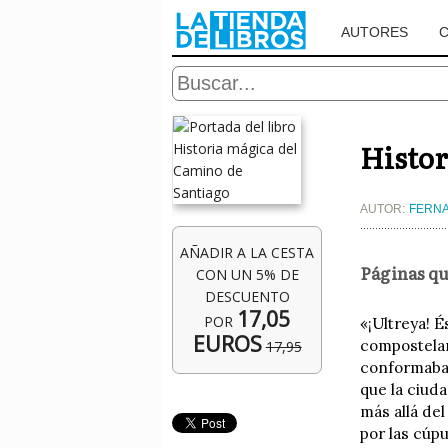
AUTORES
Histor
AUTOR:
FERN
AÑADIR A LA CESTA
Páginas qu
CON UN 5% DE
DESCUENTO
17,05
POR
«¡Ultreya! É
EUROS
compostelana
17,95
conformaban
que la ciuda
más allá del
por las cúp