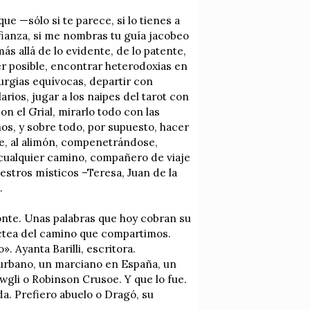
ue —sólo si te parece, si lo tienes a
onfianza, si me nombras tu guía jacobeo
más allá de lo evidente, de lo patente,
er posible, encontrar heterodoxias en
eurgias equívocas, departir con
ios, jugar a los naipes del tarot con
on el Grial, mirarlo todo con las
ños, y sobre todo, por supuesto, hacer
que, al alimón, compenetrándose,
cualquier camino, compañero de viaje
uestros místicos –Teresa, Juan de la
.
zonte. Unas palabras que hoy cobran su
áctea del camino que compartimos.
 Ayanta Barilli, escritora.
 urbano, un marciano en España, un
gli o Robinson Crusoe. Y que lo fue.
a. Prefiero abuelo o Dragó, su