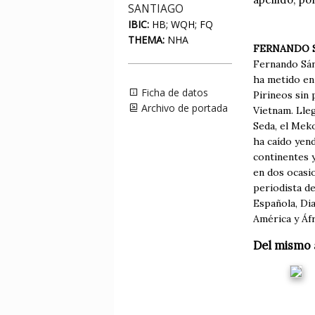
SANTIAGO
IBIC:
HB; WQH; FQ
THEMA:
NHA
FERNANDO 
Fernando Sán
ha metido en 
Ficha de datos
Pirineos sin 
Archivo de portada
Vietnam. Lleg
Seda, el Meko
ha caído yend
continentes y
en dos ocasi
periodista de
Española, Di
América y Áfr
Del mismo 