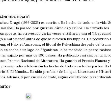
SÁNCHEZ DRAGÓ
chez Dragó (1936-2023) es escritor. Ha hecho de todo en la vida. S
mil líos. Ha pasado por guerras, cárceles y exilios. Ha cruzado los
pasaporte, ha atravesado varias veces el Sáhara y una el Tíbet cuand
ó a Kathmandú antes de que lo hiciesen los hippies. Ha recorrido M
ng, el Nilo, el Amazonas, el litoral de Fukushima después del tsunam
o en coche a un lago de Afganistán, le ha mordido un perro rabioso 
 ha viajado por más de 100 países. Ha publicado casi cincuenta libro
ones Premio Nacional de Literatura. Ha ganado el Premio Planeta y
 prensa, radio y televisión ha hecho de todo y en todas partes. Ha 
ario16, El Mundo… Ha sido profesor de Lengua, Literatura e Histori
ica. Además, y por encima de todo, siguió escribiendo, y escribiendo, 
autor