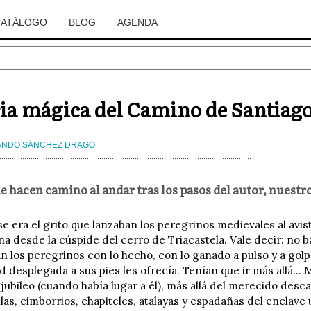
CATÁLOGO
BLOG
AGENDA
ia mágica del Camino de Santiag
ANDO SÁNCHEZ DRAGÓ
e hacen camino al andar tras los pasos del autor, nuestr
se era el grito que lanzaban los peregrinos medievales al avist
 desde la cúspide del cerro de Triacastela. Vale decir: no ba
 los peregrinos con lo hecho, con lo ganado a pulso y a golpe
d desplegada a sus pies les ofrecía. Tenían que ir más allá... M
 jubileo (cuando había lugar a él), más allá del merecido desc
ulas, cimborrios, chapiteles, atalayas y espadañas del enclav