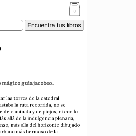
0
Encuentra tus libros
o
o mágico guía jacobeo.
ar las torres de la catedral
staba la ruta recorrida, no se
 de caminata y de piojos, ni con lo
ás allá de la indulgencia plenaria,
anso, más allá del horizonte dibujado
e urbano más hermoso de la