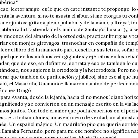
ibérica."
so, lector amigo, es lo que en este instante te propongo, lo q
tienta la aventura, si no te asusta el albur, si me otorgas tu c
cer juntos: gritar a pleno pulmón, y de la mano, ¡ultreya!, ir 
a atiborrada trastienda del Camino de Santiago, buscar (y, a s
y rincones del almario de la ortodoxia, practicar liturgias y t
rlar con monjes giróvagos, trasnochar en compañía de templar
 leer el libro del firmamento para descifrar sus letras, soñar c
quel que en los molinos veía gigantes y ejércitos en los reba
dar, que de eso, en definitiva, se trata y eso es también lo 
ndose, nos sugieren la ortodoxia y la heterodoxia. Pero no 
erar que también de purificación y jubileo), sino ese al que n
rabí, el Masarrita, Unamuno– llamaron camino de perfección»
ánchez Dragó
 para Ayanta, desde la lejanía, hacia el no menos lejano hori
ignificado y se convierten en un mensaje escrito en la vía l
mos juntos. Con todo el amor que podía cabernos en el pecho».
es… era Indiana Jones, un aventurero de verdad, un alpinista
nés. Un español mágico. Un madrileño pijo que quería ser Mow
e llamaba Fernando, pero para mí ese nombre no significa nad
orque era un dragón, porque ardía». Mario Prennushi