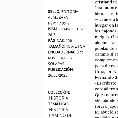
cristiandad 
Justamente e
SELLO:
EDITORIAL
bien, si te 
ALMUZARA
— vamos a ha
PVP:
17,95 €
hurgar en l
ISBN:
978-84-11317-
los cajones 
28-3
meigas, cha
PÁGINAS:
256
alquimistas,
TAMAÑO:
15 X 24 CM
pupilas de a
ENCUADERNACIÓN:
camino al an
RÚSTICA CON
complementá
SOLAPAS
(y es de esp
PUBLICACIÓN:
Cruz, Ibn A
26/05/2023
Fernando S
«Escribiste:
verdadero s
COLECCIÓN:
Que recorri
HISTORIA
«Mi abuelo 
TEMÁTICAS:
torero japo
HISTORIA
Mi abuelo s
CAMINO DE
apellido, p