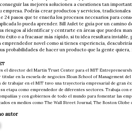
a conseguir las mejores soluciones a cuestiones tan importan
u empresa. Podrás crear productos y servicios, tradicionales o
e 24 pasos que te enseña los procesos necesarios para conse
plicada lo pueda aprender. Bill Aulet te guía por un camino 
us riesgos al identificar y centrarte en áreas que puedes man
tu éxito o a fracasar más rápido, si tu idea resultara inviable
n emprendedor novel como si tienes experiencia, descubrirás
us probabilidades de hacer un producto que la gente quiera,
ET
 es el director del Martin Trust Center para el MIT Entrepreneursh
 titular en la escuela de negocios Sloan School of Management del
 de trabajar en el MIT tuvo una trayectoria empresarial de gran éxi
 su etapa como emprendedor de diferentes sectores. Trabaja con
ompañías y con gobiernos de todo el mundo para fomentar las empre
icados en medios como The Wall Street Journal, The Boston Globe 
mo autor