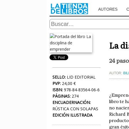
AUTORES
La d
24 paso
AUTOR:
BIL
SELLO:
LID EDITORIAL
PVP:
24,00 €
ISBN:
978-84-83564-06-6
¿Emprende
PÁGINAS:
274
libro te 
ENCUADERNACIÓN:
no nacier
RÚSTICA CON SOLAPAS
Richard B
EDICIÓN ILUSTRADA
productos
gran éxit