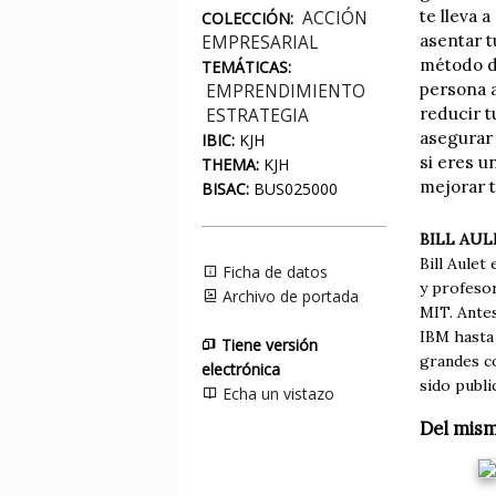
te lleva 
ACCIÓN
COLECCIÓN:
asentar t
EMPRESARIAL
método d
TEMÁTICAS:
persona a
EMPRENDIMIENTO
reducir t
ESTRATEGIA
asegurar 
IBIC:
KJH
si eres u
THEMA:
KJH
mejorar t
BISAC:
BUS025000
BILL AUL
Bill Aulet
Ficha de datos
y profesor
Archivo de portada
MIT. Antes
IBM hasta
Tiene versión
grandes c
electrónica
sido publ
Echa un vistazo
Del mis