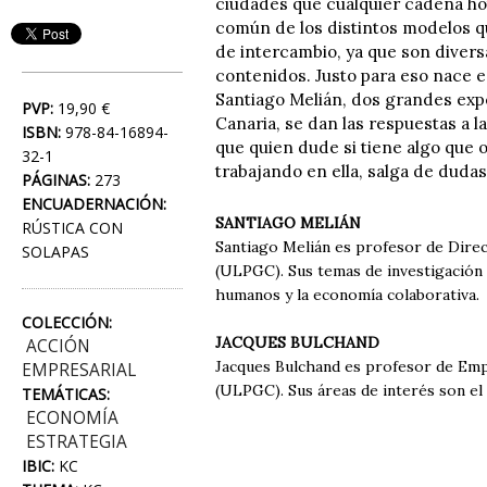
ciudades que cualquier cadena ho
común de los distintos modelos qu
de intercambio, ya que son diversa
contenidos. Justo para eso nace es
Santiago Melián, dos grandes exp
PVP:
19,90 €
Canaria, se dan las respuestas a
ISBN:
978-84-16894-
que quien dude si tiene algo que o
32-1
trabajando en ella, salga de dudas
PÁGINAS:
273
ENCUADERNACIÓN:
SANTIAGO MELIÁN
RÚSTICA CON
Santiago Melián es profesor de Dire
SOLAPAS
(ULPGC). Sus temas de investigación e
humanos y la economía colaborativa.
COLECCIÓN:
JACQUES BULCHAND
ACCIÓN
Jacques Bulchand es profesor de Emp
EMPRESARIAL
(ULPGC). Sus áreas de interés son el 
TEMÁTICAS:
ECONOMÍA
ESTRATEGIA
IBIC:
KC