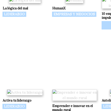
La lógica del mal
HumanX
10 em
LIDERAZGO
EMPRESAS Y NEGOCIOS
impul
Activa tu liderazgo
Autol
Emprender e innovar en el
LIDERAZGO
LID
mundo rural