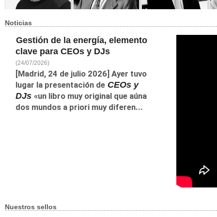
Noticias
Manuel López Torrents
Carlos Rodríguez Braun
Javier Fernández
Mi
Es un periodista
Aguado
Mi
Carlos Rodríguez Braun
económico de casi 30
Javier Fernández
eje
Gestión de la energía, elemento
es catedrático de
años de experiencia que
Aguado es uno de los
in
Historia del
presenta su cuarto libro.
pensadores
co
clave para CEOs y DJs
Pensamiento
En búsqueda perpetua
contemporáneos más
li
Económico, miembro
del talento, admira a los
reconocidos en el
y r
(24/07/2026)
del Colegio Libre de
emprendedores y...
ámbito del liderazgo, la
est
Eméritos de E...
[Madrid, 24 de julio 2026] Ayer tuvo
ética del poder, la
antropología direct...
lugar la presentación de
CEOs y
DJs
«un libro muy original que aúna
dos mundos a priori muy diferen...
Nuestros sellos