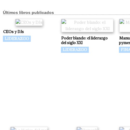
Últimos libros publicados
CEOs y DJs
Poder blando: el liderazgo
Manua
LIDERAZGO
del siglo XXI
pyme
LIDERAZGO
FIN