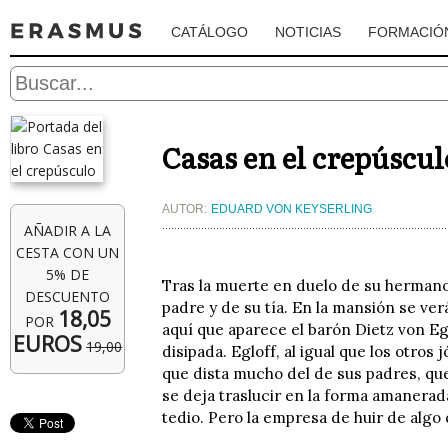
CATÁLOGO
NOTICIAS
FORMACIÓ
Casas en el crepúscul
AUTOR:
EDUARD VON KEYSERLING
AÑADIR A LA
CESTA CON UN
5% DE
Tras la muerte en duelo de su hermano
DESCUENTO
padre y de su tía. En la mansión se verá
18,05
POR
aquí que aparece el barón Dietz von Egl
EUROS
19,00
disipada. Egloff, al igual que los otro
que dista mucho del de sus padres, qu
se deja traslucir en la forma amanerad
tedio. Pero la empresa de huir de alg