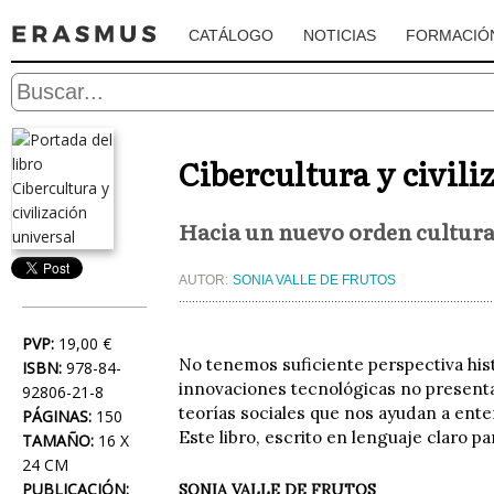
CATÁLOGO
NOTICIAS
FORMACIÓ
Cibercultura y civili
Hacia un nuevo orden cultura
AUTOR:
SONIA VALLE DE FRUTOS
PVP:
19,00 €
No tenemos suficiente perspectiva hist
ISBN:
978-84-
innovaciones tecnológicas no presenta
92806-21-8
teorías sociales que nos ayudan a ent
PÁGINAS:
150
Este libro, escrito en lenguaje claro pa
TAMAÑO:
16 X
24 CM
PUBLICACIÓN:
SONIA VALLE DE FRUTOS