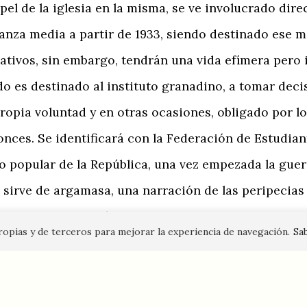
pel de la iglesia en la misma, se ve involucrado di
anza media a partir de 1933, siendo destinado ese mi
ativos, sin embargo, tendrán una vida efímera pero 
do es destinado al instituto granadino, a tomar deci
propia voluntad y en otras ocasiones, obligado por lo
nces. Se identificará con la Federación de Estudiant
ito popular de la República, una vez empezada la guerr
 sirve de argamasa, una narración de las peripecias 
e la memoria histórica de ese periodo, alejada de lo
propias y de terceros para mejorar la experiencia de navegación.
Sa
que se ve inmerso en las angustias y los cambios de