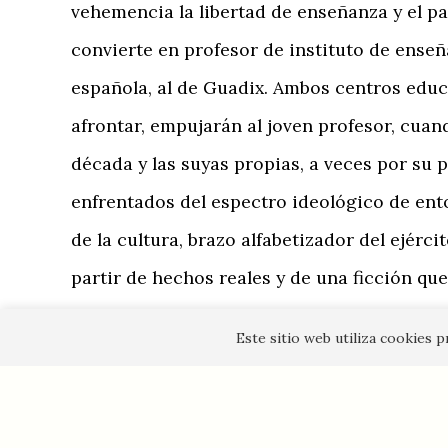
vehemencia la libertad de enseñanza y el pa
convierte en profesor de instituto de enseñ
española, al de Guadix. Ambos centros educ
afrontar, empujarán al joven profesor, cuan
década y las suyas propias, a veces por su 
enfrentados del espectro ideológico de ento
de la cultura, brazo alfabetizador del ejérc
partir de hechos reales y de una ficción que
Este relato permite añadir otra mirada sobr
Este sitio web utiliza cookies 
la retaguardia y de la vida de un docente 
armado.
ANTONIO GÓMEZ-CRESPO LÓPEZ