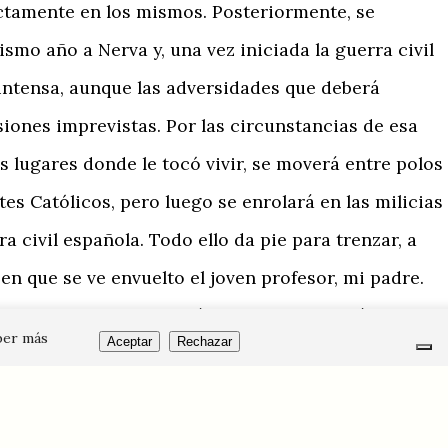
rectamente en los mismos. Posteriormente, se
smo año a Nerva y, una vez iniciada la guerra civil
intensa, aunque las adversidades que deberá
siones imprevistas. Por las circunstancias de esa
s lugares donde le tocó vivir, se moverá entre polos
es Católicos, pero luego se enrolará en las milicias
a civil española. Todo ello da pie para trenzar, a
en que se ve envuelto el joven profesor, mi padre.
s frentes de batalla y más centrada en los ámbitos d
ber más
Aceptar
Rechazar
 comportamiento que provocó el cruel enfrentamiento