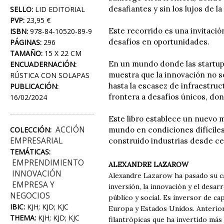
desafiantes y sin los lujos de l
SELLO:
LID EDITORIAL
PVP:
23,95 €
Este recorrido es una invitaci
ISBN:
978-84-10520-89-9
desafíos en oportunidades.
PÁGINAS:
296
TAMAÑO:
15 X 22 CM
En un mundo donde las startups
ENCUADERNACIÓN:
muestra que la innovación no se
RÚSTICA CON SOLAPAS
hasta la escasez de infraestruc
PUBLICACIÓN:
frontera a desafíos únicos, don
16/02/2024
Este libro establece un nuevo 
ACCIÓN
COLECCIÓN:
mundo en condiciones difíciles
EMPRESARIAL
construido industrias desde c
TEMÁTICAS:
EMPRENDIMIENTO
ALEXANDRE LAZAROW
INNOVACIÓN
Alexandre Lazarow ha pasado su ca
EMPRESA Y
inversión, la innovación y el desa
NEGOCIOS
público y social. Es inversor de ca
IBIC:
KJH; KJD; KJC
Europa y Estados Unidos. Anterio
THEMA:
KJH; KJD; KJC
filantrópicas que ha invertido má