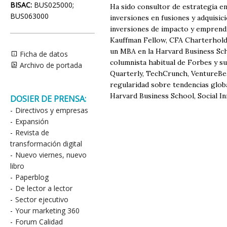
BISAC:
BUS025000;
Ha sido consultor de estrategia e
BUS063000
inversiones en fusiones y adquisic
inversiones de impacto y emprendi
Kauffman Fellow, CFA Charterhold
un MBA en la Harvard Business Sch
Ficha de datos
columnista habitual de Forbes y su
Archivo de portada
Quarterly, TechCrunch, VentureBeat
regularidad sobre tendencias glob
Harvard Business School, Social 
DOSIER DE PRENSA:
-
Directivos y empresas
-
Expansión
-
Revista de
transformación digital
-
Nuevo viernes, nuevo
libro
-
Paperblog
-
De lector a lector
-
Sector ejecutivo
-
Your marketing 360
-
Forum Calidad