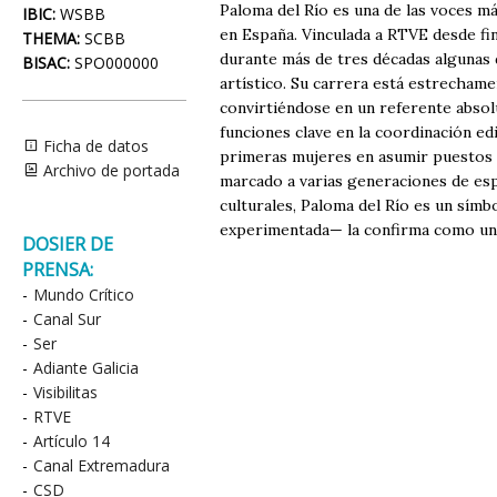
Paloma del Río es una de las voces 
IBIC:
WSBB
en España. Vinculada a RTVE desde fi
THEMA:
SCBB
durante más de tres décadas algunas d
BISAC:
SPO000000
artístico. Su carrera está estrechamen
convirtiéndose en un referente abso
funciones clave en la coordinación ed
Ficha de datos
primeras mujeres en asumir puestos d
Archivo de portada
marcado a varias generaciones de es
culturales, Paloma del Río es un sím
experimentada— la confirma como una
DOSIER DE
PRENSA:
-
Mundo Crítico
-
Canal Sur
-
Ser
-
Adiante Galicia
-
Visibilitas
-
RTVE
-
Artículo 14
-
Canal Extremadura
-
CSD