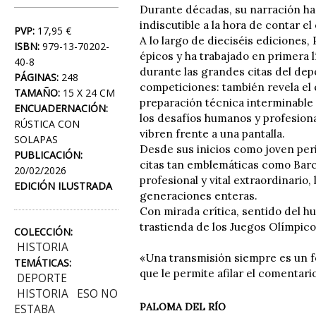
Durante décadas, su narración ha
indiscutible a la hora de contar el
PVP:
17,95 €
A lo largo de dieciséis ediciones,
ISBN:
979-13-70202-
épicos y ha trabajado en primera 
40-8
durante las grandes citas del dep
PÁGINAS:
248
competiciones: también revela el 
TAMAÑO:
15 X 24 CM
preparación técnica interminable y
ENCUADERNACIÓN:
los desafíos humanos y profesiona
RÚSTICA CON
vibren frente a una pantalla.
SOLAPAS
Desde sus inicios como joven peri
PUBLICACIÓN:
citas tan emblemáticas como Barce
20/02/2026
profesional y vital extraordinari
EDICIÓN ILUSTRADA
generaciones enteras.
Con mirada crítica, sentido del h
trastienda de los Juegos Olímpico
COLECCIÓN:
HISTORIA
«Una transmisión siempre es un fo
TEMÁTICAS:
que le permite afilar el comentari
DEPORTE
HISTORIA
ESO NO
PALOMA DEL RÍO
ESTABA