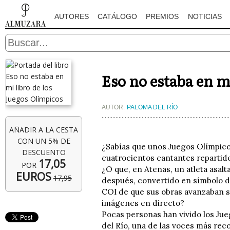
AUTORES
CATÁLOGO
PREMIOS
NOTICIAS
Eso no estaba en m
AUTOR:
PALOMA DEL RÍO
AÑADIR A LA CESTA
CON UN 5% DE
¿Sabías que unos Juegos Olímpicos
DESCUENTO
cuatrocientos cantantes repartid
17,05
POR
¿O que, en Atenas, un atleta asa
EUROS
17,95
después, convertido en símbolo de
COI de que sus obras avanzaban 
imágenes en directo?
Pocas personas han vivido los Ju
del Río, una de las voces más rec