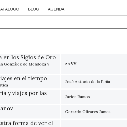
CATÁLOGO
BLOG
AGENDA
a en los Siglos de Oro
AA.VV.
uan González de Mendoza y
viajes en el tiempo
José Antonio de la Peña
ntica
ia y viajes por las
Javier Ramos
zanov
Gerardo Olivares James
stra forma de ver el