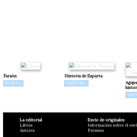
Faraón
Historia de Esparta
Agujer
EGIPTO
HISTORIA
histor
ESP
La editorial
Envío de originales
Libros
Información sobre el env
Autores
Premios