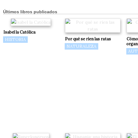
Últimos libros publicados
Isabel la Católica
Por qué se ríen las ratas
Cómo 
HISTORIA
organ
NATURALEZA
AUT