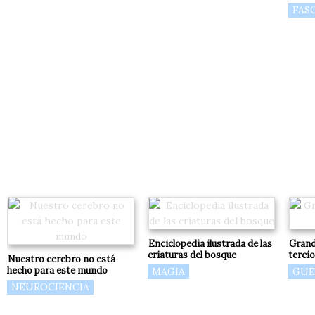
FAS
Enciclopedia ilustrada de las
Grand
criaturas del bosque
terci
Nuestro cerebro no está
hecho para este mundo
MAGIA
GUE
NEUROCIENCIA