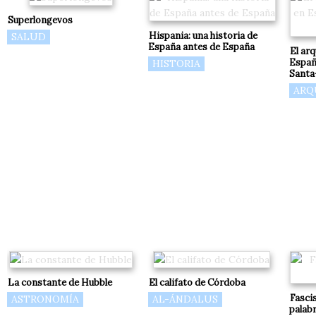
Superlongevos
Hispania: una historia de
SALUD
España antes de España
El ar
Españ
HISTORIA
Santa-
ARQ
La constante de Hubble
El califato de Córdoba
Fasci
ASTRONOMÍA
AL-ÁNDALUS
palab