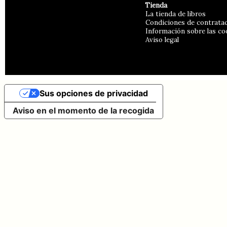
Tienda
La tienda de libros
Condiciones de contrata
Información sobre las co
Aviso legal
- Encuentra más 
Sus opciones de privacidad
Aviso en el momento de la recogida
Nuestros sellos
Editorial Almuzara
Toromítico
Guadalma