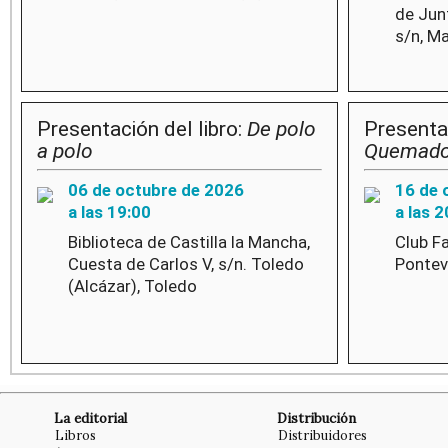
de Junt
s/n, M
Presentación del libro:
De polo
Presentac
a polo
Quemad
06 de octubre de 2026
16 de 
a las 19:00
a las 2
Biblioteca de Castilla la Mancha,
Club Fa
Cuesta de Carlos V, s/n. Toledo
Pontev
(Alcázar), Toledo
La editorial
Distribución
Libros
Distribuidores