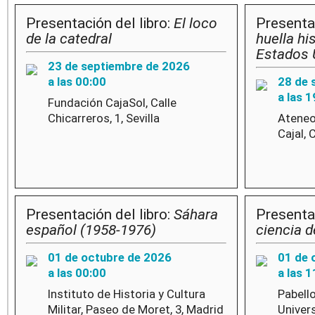
Presentación del libro:
El loco
Presentac
de la catedral
huella hi
Estados 
23 de septiembre de 2026
a las 00:00
28 de 
a las 1
Fundación CajaSol, Calle
Chicarreros, 1, Sevilla
Ateneo
Cajal, 
Presentación del libro:
Sáhara
Presentac
español (1958-1976)
ciencia d
01 de octubre de 2026
01 de 
a las 00:00
a las 1
Instituto de Historia y Cultura
Pabell
Militar, Paseo de Moret, 3, Madrid
Univer