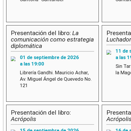
Presentación del libro:
La
Presentac
comunicación como estrategia
Luchado
diplomática
11 de 
01 de septiembre de 2026
a las 1
a las 19:00
Sin Ta
Librería Gandhi. Mauricio Achar,
la Mag
Av. Miguel Ángel de Quevedo No.
121
Presentación del libro:
Presentac
Acrópolis
Acrópoli
15 de septiembre de 2026
16 de 