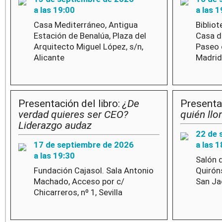
a las 19:00
a las 1
Casa Mediterráneo, Antigua
Bibliot
Estación de Benalúa, Plaza del
Casa de
Arquitecto Miguel López, s/n,
Paseo 
Alicante
Madrid
Presentación del libro:
¿De
Presentac
verdad quieres ser CEO?
quién llo
Liderazgo audaz
22 de 
17 de septiembre de 2026
a las 1
a las 19:30
Salón 
Fundación Cajasol. Sala Antonio
Quiróns
Machado, Acceso por c/
San Jac
Chicarreros, nº 1, Sevilla