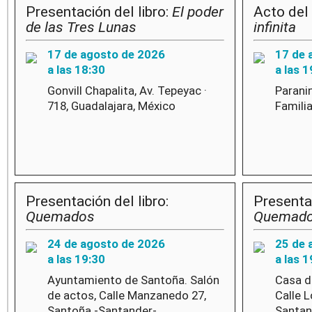
Presentación del libro:
El poder
Acto del 
de las Tres Lunas
infinita
17 de agosto de 2026
17 de 
a las 18:30
a las 1
Gonvill Chapalita, Av. Tepeyac ·
Parani
718, Guadalajara, México
Familia
Presentación del libro:
Presentac
Quemados
Quemad
24 de agosto de 2026
25 de 
a las 19:30
a las 1
Ayuntamiento de Santoña. Salón
Casa d
de actos, Calle Manzanedo 27,
Calle L
Santoña -Santander-
Santan