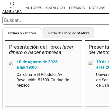
AUTORES
CATÁLOGO
PREMIOS
NOTICIAS
Firmas y eventos
Feria del libro de Madrid
Presentación del libro:
Hacer
Presentac
dinero o hacer empresa
del vient
10 de agosto de 2026
10 de 
a las 19:00
a las 2
Cafebrería El Péndulo, Av.
Univer
Revolución #1500, Ciudad de
de San
México
de Osm