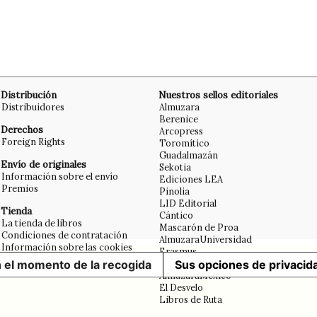
Distribución
Nuestros sellos editoriales
Distribuidores
Almuzara
Berenice
Derechos
Arcopress
Foreign Rights
Toromítico
Guadalmazán
Envío de originales
Sekotia
Información sobre el envío
Ediciones LEA
Premios
Pinolia
LID Editorial
Tienda
Cántico
La tienda de libros
Mascarón de Proa
Condiciones de contratación
AlmuzaraUniversidad
Información sobre las cookies
Erasmus
Aviso legal
n el momento de la recogida
Libros en el bolsillo
Sus opciones de privacid
AlmuzaraMéxico
El Desvelo
Libros de Ruta