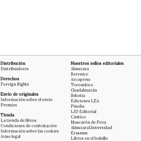
Distribución
Nuestros sellos editoriales
Distribuidores
Almuzara
Berenice
Derechos
Arcopress
Foreign Rights
Toromítico
Guadalmazán
Envío de originales
Sekotia
Información sobre el envío
Ediciones LEA
Premios
Pinolia
LID Editorial
Tienda
Cántico
La tienda de libros
Mascarón de Proa
Condiciones de contratación
AlmuzaraUniversidad
Información sobre las cookies
Erasmus
Aviso legal
Libros en el bolsillo