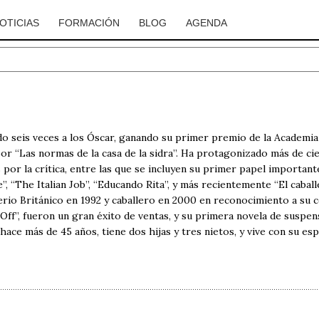
OTICIAS
FORMACIÓN
BLOG
AGENDA
o seis veces a los Óscar, ganando su primer premio de la Academia 
or “Las normas de la casa de la sidra”. Ha protagonizado más de ci
por la crítica, entre las que se incluyen su primer papel important
e”, “The Italian Job”, “Educando Rita”, y más recientemente “El cab
io Británico en 1992 y caballero en 2000 en reconocimiento a su c
ff”, fueron un gran éxito de ventas, y su primera novela de suspen
hace más de 45 años, tiene dos hijas y tres nietos, y vive con su es