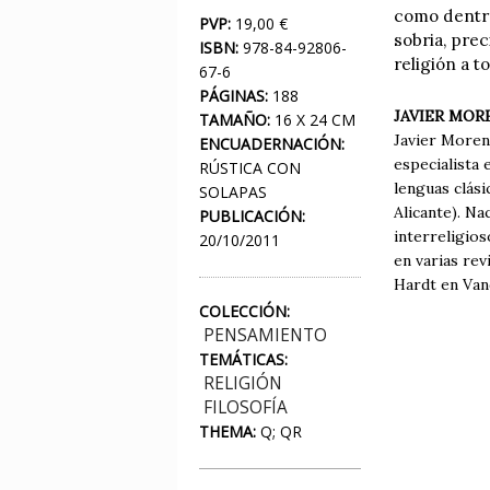
como dentro
PVP:
19,00 €
sobria, prec
ISBN:
978-84-92806-
religión a t
67-6
PÁGINAS:
188
JAVIER MOR
TAMAÑO:
16 X 24 CM
Javier Moreno
ENCUADERNACIÓN:
especialista 
RÚSTICA CON
lenguas clási
SOLAPAS
Alicante). Na
PUBLICACIÓN:
interreligios
20/10/2011
en varias rev
Hardt en Van
COLECCIÓN:
PENSAMIENTO
TEMÁTICAS:
RELIGIÓN
FILOSOFÍA
THEMA:
Q; QR