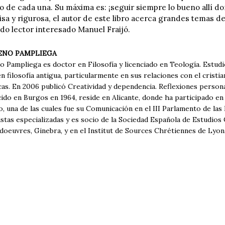
 de cada una. Su máxima es: ¡seguir siempre lo bueno allí d
isa y rigurosa, el autor de este libro acerca grandes temas de l
odo lector interesado Manuel Fraijó.
ENO PAMPLIEGA
 Pampliega es doctor en Filosofía y licenciado en Teología. Estudi
en filosofía antigua, particularmente en sus relaciones con el crist
cas. En 2006 publicó Creatividad y dependencia. Reflexiones persona
cido en Burgos en 1964, reside en Alicante, donde ha participado e
o, una de las cuales fue su Comunicación en el III Parlamento de las 
istas especializadas y es socio de la Sociedad Española de Estudios
doeuvres, Ginebra, y en el Institut de Sources Chrétiennes de Lyon