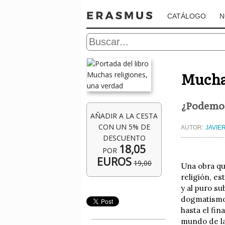
CATÁLOGO
N
Muchas
¿Podemos
AÑADIR A LA CESTA
CON UN 5% DE
AUTOR:
JAVIE
DESCUENTO
18,05
POR
EUROS
19,00
Una obra que
religión, es
y al puro s
dogmatismo 
hasta el fi
mundo de las