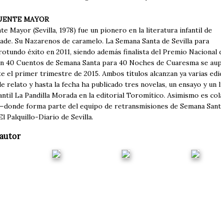
UENTE MAYOR
e Mayor (Sevilla, 1978) fue un pionero en la literatura infantil de
rade. Su Nazarenos de caramelo. La Semana Santa de Sevilla para
rotundo éxito en 2011, siendo además finalista del Premio Nacional de
on 40 Cuentos de Semana Santa para 40 Noches de Cuaresma se aupó 
te el primer trimestre de 2015. Ambos títulos alcanzan ya varias ed
 relato y hasta la fecha ha publicado tres novelas, un ensayo y un li
fantil La Pandilla Morada en la editorial Toromítico. Asimismo es 
onde forma parte del equipo de retransmisiones de Semana Santa—
El Palquillo-Diario de Sevilla.
autor