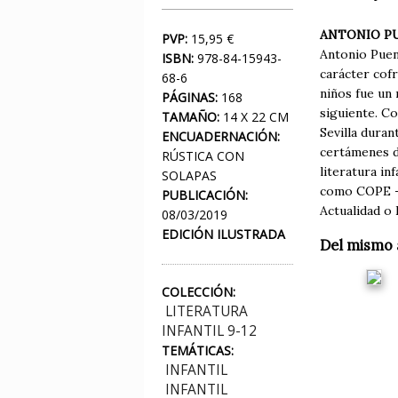
ANTONIO P
PVP:
15,95 €
Antonio Puent
ISBN:
978-84-15943-
carácter cof
68-6
niños fue un 
PÁGINAS:
168
siguiente. C
TAMAÑO:
14 X 22 CM
Sevilla duran
ENCUADERNACIÓN:
certámenes de
RÚSTICA CON
literatura in
SOLAPAS
como COPE —d
PUBLICACIÓN:
Actualidad o 
08/03/2019
EDICIÓN ILUSTRADA
Del mismo 
COLECCIÓN:
LITERATURA
INFANTIL 9-12
TEMÁTICAS:
INFANTIL
INFANTIL