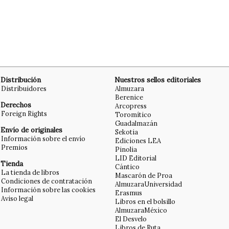
Distribución
Nuestros sellos editoriales
Distribuidores
Almuzara
Berenice
Derechos
Arcopress
Foreign Rights
Toromítico
Guadalmazán
Envío de originales
Sekotia
Información sobre el envío
Ediciones LEA
Premios
Pinolia
LID Editorial
Tienda
Cántico
La tienda de libros
Mascarón de Proa
Condiciones de contratación
AlmuzaraUniversidad
Información sobre las cookies
Erasmus
Aviso legal
Libros en el bolsillo
AlmuzaraMéxico
El Desvelo
Libros de Ruta