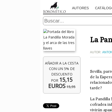
AUTORES
CATÁLOG
La Pan
AUTOR:
ANTON
AÑADIR A LA CESTA
CON UN 5% DE
Sevilla, par
DESCUENTO
de la Esper
15,15
POR
relacionado
EUROS
15,95
tarde?
La Pandilla
cofrades in
vivirán apa