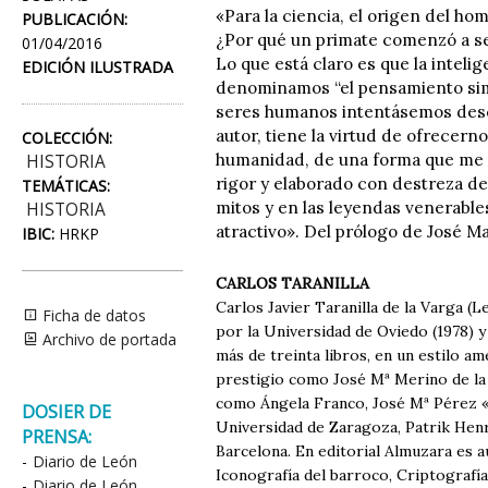
«Para la ciencia, el origen del ho
PUBLICACIÓN:
¿Por qué un primate comenzó a se
01/04/2016
Lo que está claro es que la inteli
EDICIÓN ILUSTRADA
denominamos “el pensamiento simb
seres humanos intentásemos descif
autor, tiene la virtud de ofrecern
COLECCIÓN:
humanidad, de una forma que me a
HISTORIA
rigor y elaborado con destreza de
TEMÁTICAS:
mitos y en las leyendas venerable
HISTORIA
atractivo». Del prólogo de José M
IBIC:
HRKP
CARLOS TARANILLA
Carlos Javier Taranilla de la Varga (L
Ficha de datos
por la Universidad de Oviedo (1978) 
Archivo de portada
más de treinta libros, en un estilo a
prestigio como José Mª Merino de la 
como Ángela Franco, José Mª Pérez «Pe
DOSIER DE
Universidad de Zaragoza, Patrik Henri
PRENSA:
Barcelona. En editorial Almuzara es au
-
Diario de León
Iconografía del barroco, Criptografía,
-
Diario de León