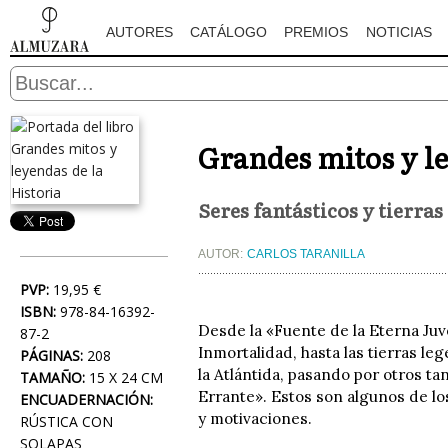
AUTORES
CATÁLOGO
PREMIOS
NOTICIAS
Grandes mitos y le
Seres fantásticos y tierras
AUTOR:
CARLOS TARANILLA
PVP:
19,95 €
ISBN:
978-84-16392-
Desde la «Fuente de la Eterna Juve
87-2
Inmortalidad, hasta las tierras le
PÁGINAS:
208
la Atlántida, pasando por otros t
TAMAÑO:
15 X 24 CM
Errante». Estos son algunos de lo
ENCUADERNACIÓN:
y motivaciones.
RÚSTICA CON
SOLAPAS