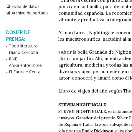
"Una obra escrita con gran sensib
Ficha de datos
junto con su familia, para descubr
Archivo de portada
comunidad española. La recomiend
vibrante y productiva la integració
DOSIER DE
"Como Lorca, Nightingale convoca
PRENSA:
los maestros sufíes, sacudirá al m
-
Todo literatura
«Abrir la bella Granada de Nightin
-
Diario Córdoba
libro a un jardín. Allí, mientras l
-
RNE
agricultura, medicina y todas las 
-
Anika entre libros
diversos viajes, permanecen enrai
-
El Faro de Ceuta
autor, conocerá y amará como él 
Libro de viajes del año según Th
STEVEN NIGHTINGALE
STEVEN NIGHTINGALE, estadounidense
ensayos. Ganador del premio Silver Pe
de España e Italia, la zona salvaje de
y la poetisa Emily Dickinson, cuya obr