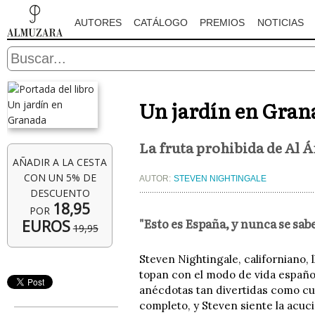
AUTORES
CATÁLOGO
PREMIOS
NOTICIAS
Un jardín en Gran
La fruta prohibida de Al 
AÑADIR A LA CESTA
CON UN 5% DE
AUTOR:
STEVEN NIGHTINGALE
DESCUENTO
18,95
POR
"Esto es España, y nunca se sabe
EUROS
19,95
Steven Nightingale, californiano, l
topan con el modo de vida español,
anécdotas tan divertidas como cur
completo, y Steven siente la acuc