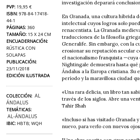
investigación deparará conclusion
PVP:
19,95 €
ISBN:
978-84-17418-
En Granada, una cultura híbrida de
44-1
intelectual cuyos logros solo pued
PÁGINAS:
360
renacentista. La Granada medieval 
TAMAÑO:
15 X 24 CM
traducciones de la filosofía grieg
ENCUADERNACIÓN:
Generalife. Sin embargo, con la 
RÚSTICA CON
erosionar su reputación secular c
SOLAPAS
el nacionalismo franquista —cuya 
PUBLICACIÓN:
Nightingale demuestra hasta qué p
23/11/2018
Ándalus a la Europa cristiana. Su
EDICIÓN ILUSTRADA
período y la maravillosa ciudad qu
«Una rara delicia, un libro tan sa
AL
COLECCIÓN:
través de los siglos. Abre una ve
ÁNDALUS
Tahir Shah
TEMÁTICAS:
AL-ÁNDALUS
«Incluso si has visitado Granada y
IBIC:
HBTB; WQH
nuevo, para verlo con nuevos ojo