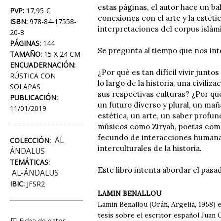
estas páginas, el autor hace un ba
PVP:
17,95 €
conexiones con el arte y la estétic
ISBN:
978-84-17558-
interpretaciones del corpus islámico
20-8
PÁGINAS:
144
Se pregunta al tiempo que nos int
TAMAÑO:
15 X 24 CM
ENCUADERNACIÓN:
¿Por qué es tan difícil vivir junt
RÚSTICA CON
lo largo de la historia, una civil
SOLAPAS
sus respectivas culturas? ¿Por qu
PUBLICACIÓN:
un futuro diverso y plural, un ma
11/01/2019
estética, un arte, un saber prof
músicos como Ziryab, poetas como
fecundo de interacciones humanas,
AL
COLECCIÓN:
interculturales de la historia.
ÁNDALUS
TEMÁTICAS:
Este libro intenta abordar el pas
AL-ÁNDALUS
IBIC:
JFSR2
LAMIN BENALLOU
Lamin Benallou (Orán, Argelia, 1958) 
tesis sobre el escritor español Juan 
Ficha de datos