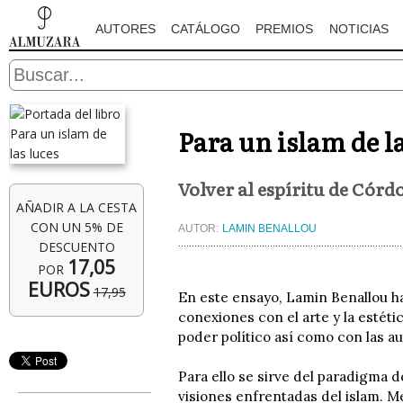
AUTORES
CATÁLOGO
PREMIOS
NOTICIAS
Para un islam de la
Volver al espíritu de Córd
AÑADIR A LA CESTA
CON UN 5% DE
AUTOR:
LAMIN BENALLOU
DESCUENTO
17,05
POR
EUROS
17,95
En este ensayo, Lamin Benallou ha
conexiones con el arte y la estét
poder político así como con las au
Para ello se sirve del paradigma 
visiones enfrentadas del islam. 