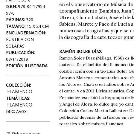
en el Conservatorio de Música de 
ISBN:
978-84-17954-
acompañamiento (Bambino, Juan Ta
97-0
Utrera, Chano Lobato, José el de 
PÁGINAS:
320
Sabicas, Marote y Paco de Lucía sa
TAMAÑO:
15 X 24 CM
numerosas fotografías y que se c
ENCUADERNACIÓN:
la discografía de este tocaor gita
RÚSTICA CON
SOLAPAS
RAMÓN SOLER DÍAZ
PUBLICACIÓN:
Ramón Soler Díaz (Málaga, 1966) es l
08/11/2019
materia. En el ámbito del flamenco tie
EDICIÓN ILUSTRADA
colaboración con su tío Luis Soler Gu
Antonio Mairena: comentarios a su obr
los Alcores: Cuatro estudios sobre An
COLECCIÓN:
el cante, y en 2011 Lírica acuática. C
FLAMENCO
Fernández escribió La Repompa de Mála
TEMÁTICAS:
y Ángel de Álora, lo dulce que yo cant
FLAMENCO
Colección Carlos Martín Ballester: D
IBIC:
AVGX
publicado decenas de artículos en rev
teatrales sobre música flamenca.
Ficha de datos