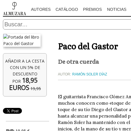
AUTORES
CATÁLOGO
PREMIOS
NOTICIAS
Paco del Gastor
De otra cuerda
AÑADIR A LA CESTA
CON UN 5% DE
DESCUENTO
AUTOR:
RAMÓN SOLER DÍAZ
18,95
POR
EUROS
19,95
El guitarrista Francisco Gómez A
muchos conocen como «toque de M
toque de su tío Diego del Gastor
hasta alcanzar una personalidad pr
Ramón Soler ha mantenido con el
inicios, de la mano de su tío y m
PVP:
19,95 €