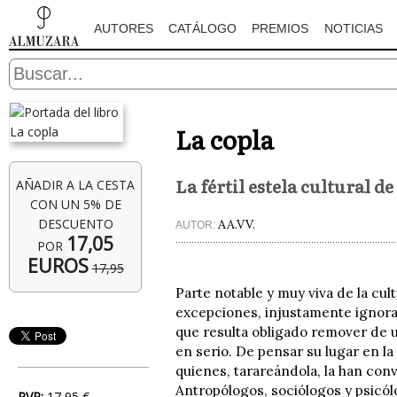
AUTORES
CATÁLOGO
PREMIOS
NOTICIAS
La copla
La fértil estela cultural d
AÑADIR A LA CESTA
CON UN 5% DE
DESCUENTO
AA.VV.
AUTOR:
17,05
POR
EUROS
17,95
Parte notable y muy viva de la cul
excepciones, injustamente ignorad
que resulta obligado remover de u
en serio. De pensar su lugar en l
quienes, tarareándola, la han con
Antropólogos, sociólogos y psicól
PVP:
17,95 €