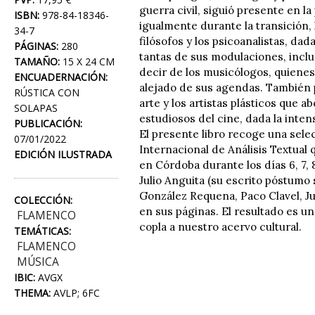
guerra civil, siguió presente en la
ISBN:
978-84-18346-
igualmente durante la transición
34-7
filósofos y los psicoanalistas, da
PÁGINAS:
280
tantas de sus modulaciones, inclu
TAMAÑO:
15 X 24 CM
decir de los musicólogos, quiene
ENCUADERNACIÓN:
alejado de sus agendas. También pu
RÚSTICA CON
arte y los artistas plásticos que a
SOLAPAS
estudiosos del cine, dada la intens
PUBLICACIÓN:
El presente libro recoge una sele
07/01/2022
Internacional de Análisis Textual 
EDICIÓN ILUSTRADA
en Córdoba durante los días 6, 7,
Julio Anguita (su escrito póstumo 
González Requena, Paco Clavel, J
COLECCIÓN:
en sus páginas. El resultado es un
FLAMENCO
copla a nuestro acervo cultural.
TEMÁTICAS:
FLAMENCO
MÚSICA
IBIC:
AVGX
THEMA:
AVLP; 6FC