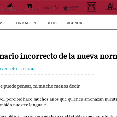
AS
FORMACIÓN
BLOG
AGENDA
nario incorrecto de la nueva nor
S RODRÍGUEZ BRAUN
se puede pensar, ni mucho menos decir
ll percibió hace muchos años que quienes amenazan nuestr
ambién nuestro lenguaje.
ón política, versión posmoderna del totalitarismo, es, efect