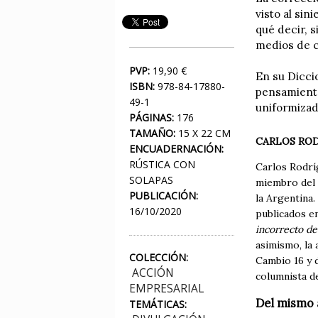
visto al sin
qué decir, s
medios de c
PVP:
19,90 €
En su Dicci
ISBN:
978-84-17880-
pensamiento
49-1
uniformizad
PÁGINAS:
176
TAMAÑO:
15 X 22 CM
CARLOS RO
ENCUADERNACIÓN:
RÚSTICA CON
Carlos Rodrí
SOLAPAS
miembro del 
PUBLICACIÓN:
la Argentina.
16/10/2020
publicados e
incorrecto de
asimismo, la 
COLECCIÓN:
Cambio 16 y d
ACCIÓN
columnista d
EMPRESARIAL
Del mismo 
TEMÁTICAS: