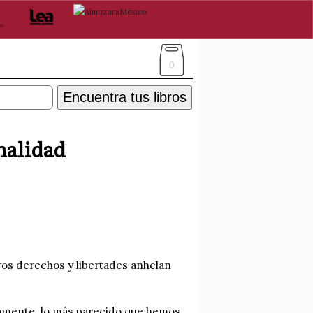
0
Encuentra tus libros
malidad
os derechos y libertades anhelan
ivamente, lo más parecido que hemos