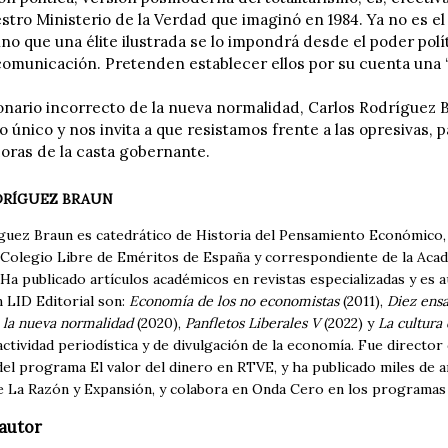
iestro Ministerio de la Verdad que imaginó en 1984. Ya no es e
ino que una élite ilustrada se lo impondrá desde el poder políti
omunicación. Pretenden establecer ellos por su cuenta una
onario incorrecto de la nueva normalidad, Carlos Rodríguez B
 único y nos invita a que resistamos frente a las opresivas, p
oras de la casta gobernante.
DRÍGUEZ BRAUN
guez Braun es catedrático de Historia del Pensamiento Económico,
Colegio Libre de Eméritos de España y correspondiente de la Acad
 Ha publicado artículos académicos en revistas especializadas y es a
n LID Editorial son:
Economía de los no economistas
(2011),
Diez ensa
 la nueva normalidad
(2020),
Panfletos Liberales V
(2022) y
La cultura 
actividad periodística y de divulgación de la economía. Fue direct
el programa El valor del dinero en RTVE, y ha publicado miles de art
e La Razón y Expansión, y colabora en Onda Cero en los programas 
autor