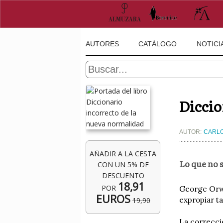
AUTORES
CATÁLOGO
NOTICI
Diccio
AUTOR:
CARLO
AÑADIR A LA CESTA
Lo que no 
CON UN 5% DE
DESCUENTO
18,91
POR
George Orwe
EUROS
expropiar t
19,90
La correcci