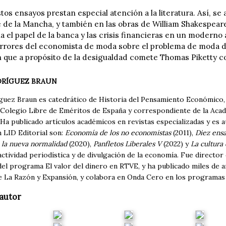
tos ensayos prestan especial atención a la literatura. Así, se 
 de la Mancha, y también en las obras de William Shakespeare
a el papel de la banca y las crisis financieras en un moderno 
errores del economista de moda sobre el problema de moda de
ón que a propósito de la desigualdad comete Thomas Piketty c
DRÍGUEZ BRAUN
guez Braun es catedrático de Historia del Pensamiento Económico,
Colegio Libre de Eméritos de España y correspondiente de la Acad
 Ha publicado artículos académicos en revistas especializadas y es a
n LID Editorial son:
Economía de los no economistas
(2011),
Diez ensa
 la nueva normalidad
(2020),
Panfletos Liberales V
(2022) y
La cultura 
actividad periodística y de divulgación de la economía. Fue direct
el programa El valor del dinero en RTVE, y ha publicado miles de art
e La Razón y Expansión, y colabora en Onda Cero en los programas 
autor