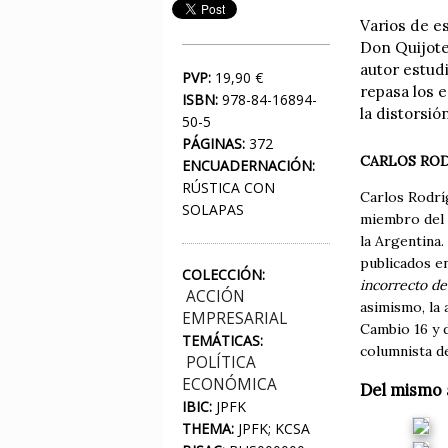
Varios de es
Don Quijote
autor estudi
PVP:
19,90 €
repasa los 
ISBN:
978-84-16894-
la distorsi
50-5
PÁGINAS:
372
CARLOS RO
ENCUADERNACIÓN:
RÚSTICA CON
Carlos Rodrí
SOLAPAS
miembro del 
la Argentina.
publicados e
COLECCIÓN:
incorrecto de
ACCIÓN
asimismo, la 
EMPRESARIAL
Cambio 16 y d
TEMÁTICAS:
columnista d
POLÍTICA
ECONÓMICA
Del mismo 
IBIC:
JPFK
THEMA:
JPFK; KCSA