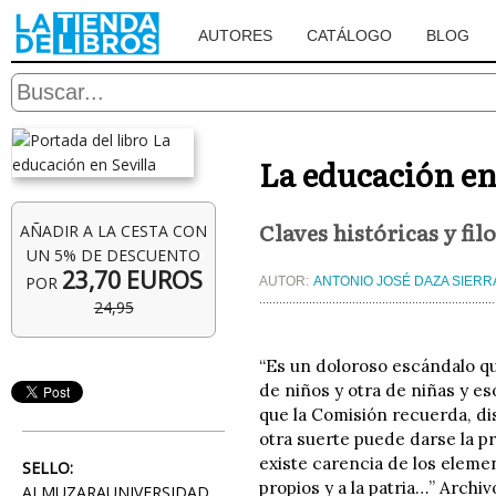
AUTORES
CATÁLOGO
BLOG
La educación en
Claves históricas y fil
AÑADIR A LA CESTA CON
UN 5% DE DESCUENTO
23,70 EUROS
POR
AUTOR:
ANTONIO JOSÉ DAZA SIERR
24,95
“Es un doloroso escándalo que
de niños y otra de niñas y e
que la Comisión recuerda, di
otra suerte puede darse la p
existe carencia de los eleme
SELLO:
propios y a la patria…” Arch
ALMUZARAUNIVERSIDAD