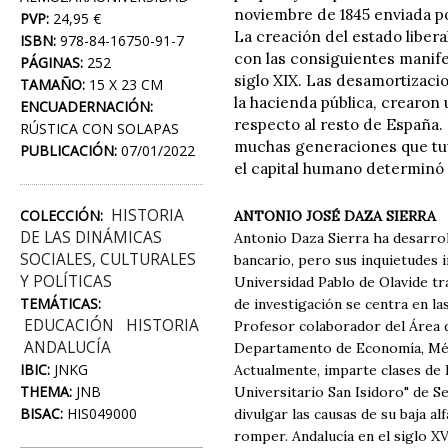
noviembre de 1845 enviada po
PVP:
24,95 €
La creación del estado liber
ISBN:
978-84-16750-91-7
con las consiguientes manifes
PÁGINAS:
252
siglo XIX. Las desamortizacion
TAMAÑO:
15 X 23 CM
la hacienda pública, crearon
ENCUADERNACIÓN:
respecto al resto de España.
RÚSTICA CON SOLAPAS
muchas generaciones que tuv
PUBLICACIÓN:
07/01/2022
el capital humano determinó 
HISTORIA
COLECCIÓN:
ANTONIO JOSÉ DAZA SIERRA
DE LAS DINÁMICAS
Antonio Daza Sierra ha desarrol
SOCIALES, CULTURALES
bancario, pero sus inquietudes i
Y POLÍTICAS
Universidad Pablo de Olavide tra
TEMÁTICAS:
de investigación se centra en la
EDUCACIÓN
HISTORIA
Profesor colaborador del Área d
ANDALUCÍA
Departamento de Economía, Méto
IBIC:
JNKG
Actualmente, imparte clases de
THEMA:
JNB
Universitario San Isidoro" de Sev
BISAC:
HIS049000
divulgar las causas de su baja a
romper. Andalucía en el siglo X