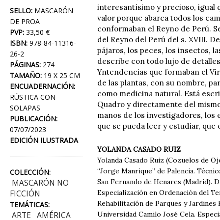
interesantísimo y precioso, igual
SELLO:
MASCARÓN
valor porque abarca todos los cam
DE PROA
conformaban el Reyno de Perú. Se 
PVP:
33,50 €
del Reyno del Perú del s. XVIII. De
ISBN:
978-84-11316-
pájaros, los peces, los insectos, 
26-2
describe con todo lujo de detalle
PÁGINAS:
274
Yntendencias que formaban el Virr
TAMAÑO:
19 X 25 CM
de las plantas, con su nombre, pa
ENCUADERNACIÓN:
como medicina natural. Está escri
RÚSTICA CON
Quadro y directamente del mismo. T
SOLAPAS
manos de los investigadores, los e
PUBLICACIÓN:
que se pueda leer y estudiar, que 
07/07/2023
EDICIÓN ILUSTRADA
YOLANDA CASADO RUIZ
Yolanda Casado Ruiz (Cozuelos de Oje
“Jorge Manrique” de Palencia. Técnico
COLECCIÓN:
San Fernando de Henares (Madrid). Di
MASCARÓN NO
Especialización en Ordenación del Te
FICCIÓN
Rehabilitación de Parques y Jardines 
TEMÁTICAS:
Universidad Camilo José Cela. Especia
ARTE
AMÉRICA