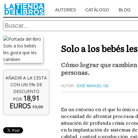
AUTORES
CATÁLOGO
BLOG
Solo a los bebés le
Cómo lograr que cambien l
personas.
AÑADIR A LA CESTA
CON UN 5% DE
AUTOR:
JOSÉ MANUEL GIL
DESCUENTO
18,91
POR
EUROS
19,90
En un entorno en el que lo único 
necesidad de afrontar procesos d
situación de profunda crisis econ
en la implantación de sistemas de
calidad, control o producción, es