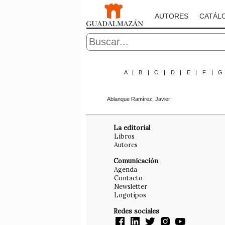
AUTORES
CATÁL
A
|
B
|
C
|
D
|
E
|
F
|
G
Ablanque Ramírez, Javier
La editorial
Libros
Autores
Comunicación
Agenda
Contacto
Newsletter
Logotipos
Redes sociales