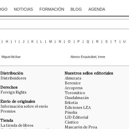
OGO
NOTICIAS
FORMACIÓN
BLOG
AGENDA
|
H
|
I
|
J
|
K
|
L
|
M
|
N
|
O
|
P
|
Q
|
R
|
S
|
T
|
U
Miguel Alcíbar
Alonso Esquisábel, Irene
Distribución
Nuestros sellos editoriales
Distribuidores
Almuzara
Berenice
Derechos
Arcopress
Foreign Rights
Toromítico
Guadalmazán
Envío de originales
Sekotia
Información sobre el envío
Ediciones LEA
Premios
Pinolia
LID Editorial
Tienda
Cántico
La tienda de libros
Mascarón de Proa