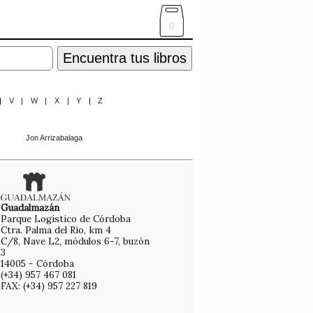
0
Encuentra tus libros
|
V
|
W
|
X
|
Y
|
Z
Jon Arrizabalaga
Guadalmazán
Parque Logístico de Córdoba
Ctra. Palma del Río, km 4
C/8, Nave L2, módulos 6-7, buzón
3
14005 - Córdoba
(+34) 957 467 081
FAX: (+34) 957 227 819