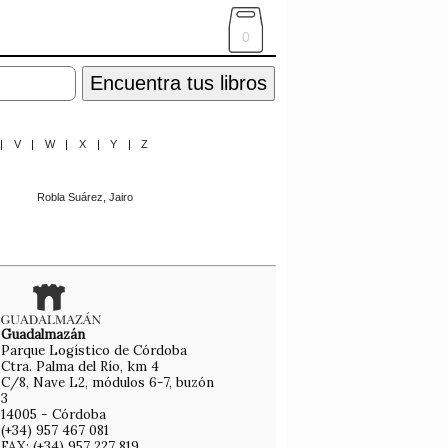
0
Encuentra tus libros
|
V
|
W
|
X
|
Y
|
Z
Robla Suárez, Jairo
Guadalmazán
Parque Logístico de Córdoba
Ctra. Palma del Río, km 4
C/8, Nave L2, módulos 6-7, buzón
3
14005 - Córdoba
(+34) 957 467 081
FAX: (+34) 957 227 819