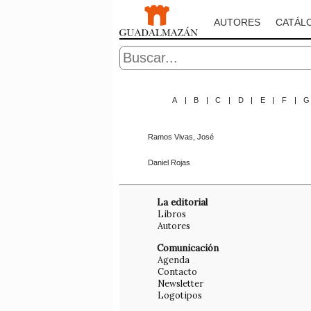
AUTORES
CATÁL
A
|
B
|
C
|
D
|
E
|
F
|
Ramos Vivas, José
Daniel Rojas
La editorial
Libros
Autores
Comunicación
Agenda
Contacto
Newsletter
Logotipos