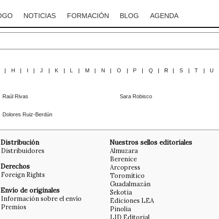
OGO
NOTICIAS
FORMACIÓN
BLOG
AGENDA
G
|
H
|
I
|
J
|
K
|
L
|
M
|
N
|
O
|
P
|
Q
|
R
|
S
|
T
|
U
Raúl Rivas
Sara Robisco
Dolores Ruiz-Berdún
Distribución
Nuestros sellos editoriales
Distribuidores
Almuzara
Berenice
Derechos
Arcopress
Foreign Rights
Toromítico
Guadalmazán
Envío de originales
Sekotia
Información sobre el envío
Ediciones LEA
Premios
Pinolia
LID Editorial