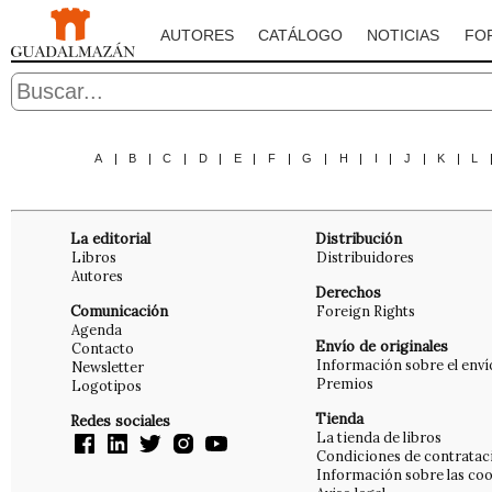
AUTORES
CATÁLOGO
NOTICIAS
FO
A
|
B
|
C
|
D
|
E
|
F
|
G
|
H
|
I
|
J
|
K
|
L
La editorial
Distribución
Libros
Distribuidores
Autores
Derechos
Comunicación
Foreign Rights
Agenda
Envío de originales
Contacto
Información sobre el enví
Newsletter
Premios
Logotipos
Tienda
Redes sociales
La tienda de libros
Condiciones de contratac
Información sobre las coo