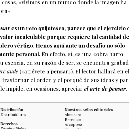
 las cosas, «vivimos en un mundo donde la imagen ha
bra».
nsar
es un reto quijotesco, parece que el ejercicio 
valor incalculable porque requiere tal cantidad d
dero vértigo. Henos aquí ante un desafío no sólo
amente personal.
En efecto, sí, es una «obra harto
 esencia, en su razón de ser, se encuentra grabad
ere aude
(«atrévete a pensar»). El lector hallará en el
 trastornar el orden y el porqué de sus ideas y par
 le impide, en ocasiones, apreciar
el arte de pensar
.
Distribución
Nuestros sellos editoriales
Distribuidores
Almuzara
Berenice
Derechos
Arcopress
Foreign Rights