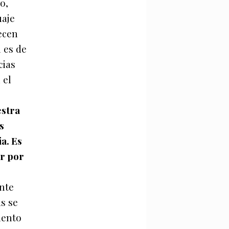
o,
uaje
ecen
 es de
cias
 el
estra
s
a. Es
r por
nte
ás se
iento