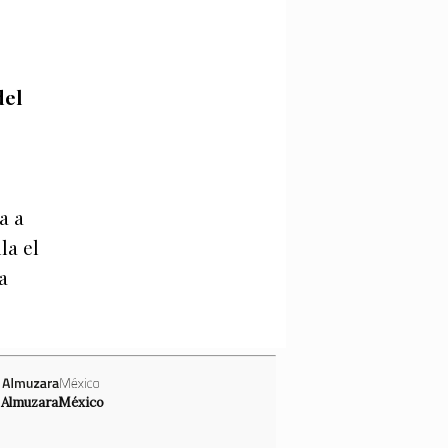
del
e
a a
la el
a
AlmuzaraMéxico