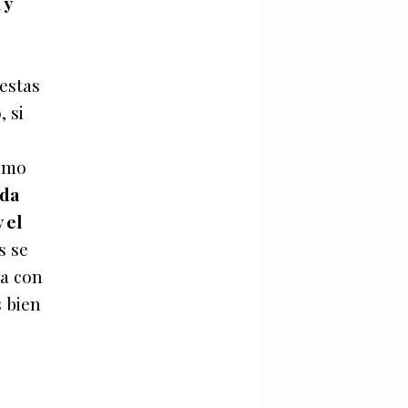
 y
estas
, si
ismo
ida
 el
s se
ua con
s bien