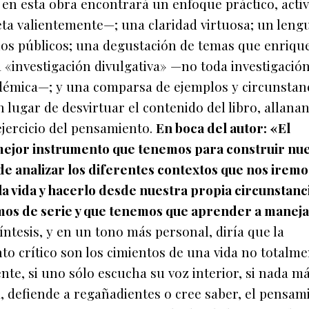
a en esta obra encontrará un enfoque práctico, activ
ta valientemente—; una claridad virtuosa; un leng
s los públicos; una degustación de temas que enriqu
 «investigación divulgativa» —no toda investigación
émica—; y una comparsa de ejemplos y circunstan
n lugar de desvirtuar el contenido del libro, allanan
jercicio del pensamiento.
En boca del autor: «El
 mejor instrumento que tenemos para construir nu
 de analizar los diferentes contextos que nos iremo
la vida y hacerlo desde nuestra propia circunstanci
os de serie y que tenemos que aprender a maneja
íntesis, y en un tono más personal, diría que la
o crítico son los cimientos de una vida no totalme
ente, si uno sólo escucha su voz interior, si nada m
a, defiende a regañadientes o cree saber, el pensam