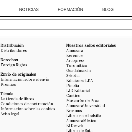
NOTICIAS
FORMACIÓN
BLOG
Distribución
Nuestros sellos editoriales
Distribuidores
Almuzara
Berenice
Derechos
Arcopress
Foreign Rights
Toromítico
Guadalmazán
Envío de originales
Sekotia
Información sobre el envío
Ediciones LEA
Premios
Pinolia
LID Editorial
Tienda
Cántico
La tienda de libros
Mascarón de Proa
Condiciones de contratación
AlmuzaraUniversidad
Información sobre las cookies
Erasmus
Aviso legal
Libros en el bolsillo
AlmuzaraMéxico
El Desvelo
Libros de Ruta