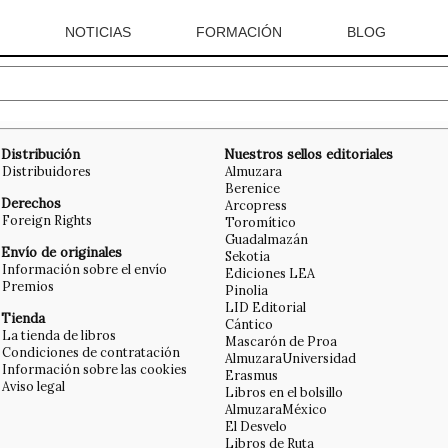
NOTICIAS
FORMACIÓN
BLOG
Distribución
Nuestros sellos editoriales
Distribuidores
Almuzara
Berenice
Derechos
Arcopress
Foreign Rights
Toromítico
Guadalmazán
Envío de originales
Sekotia
Información sobre el envío
Ediciones LEA
Premios
Pinolia
LID Editorial
Tienda
Cántico
La tienda de libros
Mascarón de Proa
Condiciones de contratación
AlmuzaraUniversidad
Información sobre las cookies
Erasmus
Aviso legal
Libros en el bolsillo
AlmuzaraMéxico
El Desvelo
Libros de Ruta