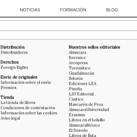
NOTICIAS
FORMACIÓN
BLOG
Distribución
Nuestros sellos editoriales
Distribuidores
Almuzara
Berenice
Derechos
Arcopress
Foreign Rights
Toromítico
Guadalmazán
Envío de originales
Sekotia
Información sobre el envío
Ediciones LEA
Premios
Pinolia
LID Editorial
Tienda
Cántico
La tienda de libros
Mascarón de Proa
Condiciones de contratación
AlmuzaraUniversidad
Información sobre las cookies
Erasmus
Aviso legal
Libros en el bolsillo
AlmuzaraMéxico
El Desvelo
Libros de Ruta