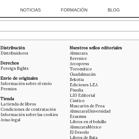
NOTICIAS
FORMACIÓN
BLOG
Distribución
Nuestros sellos editoriales
Distribuidores
Almuzara
Berenice
Derechos
Arcopress
Foreign Rights
Toromítico
Guadalmazán
Envío de originales
Sekotia
Información sobre el envío
Ediciones LEA
Premios
Pinolia
LID Editorial
Tienda
Cántico
La tienda de libros
Mascarón de Proa
Condiciones de contratación
AlmuzaraUniversidad
Información sobre las cookies
Erasmus
Aviso legal
Libros en el bolsillo
AlmuzaraMéxico
El Desvelo
Libros de Ruta