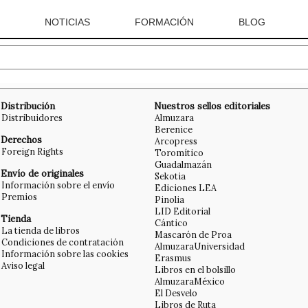
NOTICIAS
FORMACIÓN
BLOG
Distribución
Nuestros sellos editoriales
Distribuidores
Almuzara
Berenice
Derechos
Arcopress
Foreign Rights
Toromítico
Guadalmazán
Envío de originales
Sekotia
Información sobre el envío
Ediciones LEA
Premios
Pinolia
LID Editorial
Tienda
Cántico
La tienda de libros
Mascarón de Proa
Condiciones de contratación
AlmuzaraUniversidad
Información sobre las cookies
Erasmus
Aviso legal
Libros en el bolsillo
AlmuzaraMéxico
El Desvelo
Libros de Ruta