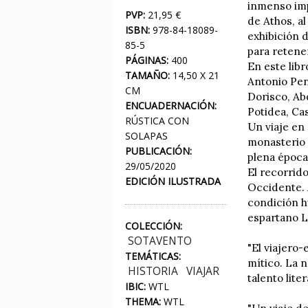
inmenso impe
PVP:
21,95 €
de Athos, a
ISBN:
978-84-18089-
exhibición 
85-5
para retener
PÁGINAS:
400
En este libr
TAMAÑO:
14,50 X 21
Antonio Pena
CM
Dorisco, Abd
ENCUADERNACIÓN:
Potidea, Ca
RÚSTICA CON
Un viaje en
SOLAPAS
monasterio 
PUBLICACIÓN:
plena época
29/05/2020
El recorrido
EDICIÓN ILUSTRADA
Occidente. A
condición hu
espartano L
COLECCIÓN:
SOTAVENTO
"El viajero
TEMÁTICAS:
mítico. La n
HISTORIA
VIAJAR
talento lit
IBIC:
WTL
THEMA:
WTL