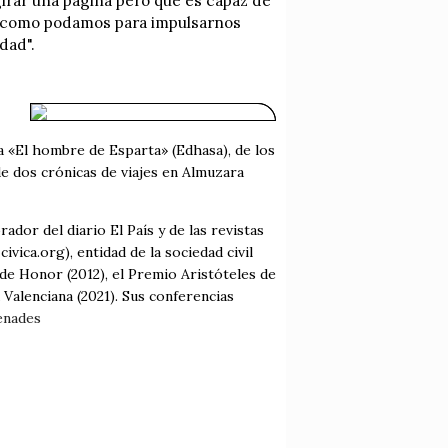
girar una página pero que es capaz de
os como podamos para impulsarnos
dad".
a «El hombre de Esparta» (Edhasa), de los
de dos crónicas de viajes en Almuzara
ador del diario El País y de las revistas
vica.org), entidad de la sociedad civil
s de Honor (2012), el Premio Aristóteles de
 Valenciana (2021). Sus conferencias
enades