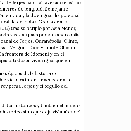
ota de Jerjes había atravesado el istmo
ilómetros de longitud. Semejante
ar su vida y la de su guardia personal
tural de entrada a Grecia central.
2015) tras su periplo por Asia Menor,
modo vivaz su paso por Alexandrópolis,
 canal de Jerjes, Ouranópolis, Olinto,
ussa, Vergina, Díon y monte Olimpo.
la frontera de Idomeni y en el
njes ortodoxos viven igual que en
ás épicos de la historia de
le vía para intentar acceder a la
ey persa Jerjes y el orgullo del
s datos históricos y también el mundo
r histórico sino que deja vislumbrar el