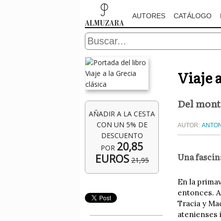
AUTORES
CATÁLOGO
Viaje a
Del mont
AÑADIR A LA CESTA
CON UN 5% DE
AUTOR:
ANTON
DESCUENTO
20,85
POR
Una fascin
EUROS
21,95
En la primav
entonces. A
Tracia y Ma
atenienses i