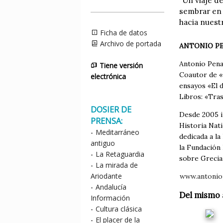
"Un viaje d
sembrar en 
hacia nuest
Ficha de datos
Archivo de portada
ANTONIO P
Antonio Penad
Tiene versión
Coautor de «C
electrónica
ensayos «El d
Libros: «Tras
DOSIER DE
Desde 2005 im
PRENSA:
Historia Nati
-
Meditarráneo
dedicada a la
antiguo
la Fundación 
-
La Retaguardia
sobre Grecia
-
La mirada de
Ariodante
www.antonio
-
Andalucía
Del mismo 
Información
-
Cultura clásica
-
El placer de la