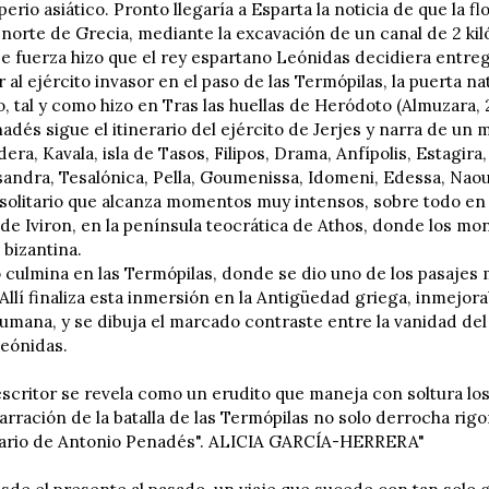
rio asiático. Pronto llegaría a Esparta la noticia de que la fl
l norte de Grecia, mediante la excavación de un canal de 2 k
de fuerza hizo que el rey espartano Leónidas decidiera entreg
 al ejército invasor en el paso de las Termópilas, la puerta na
o, tal y como hizo en Tras las huellas de Heródoto (Almuzara, 
dés sigue el itinerario del ejército de Jerjes y narra de un 
era, Kavala, isla de Tasos, Filipos, Drama, Anfípolis, Estagira,
sandra, Tesalónica, Pella, Goumenissa, Idomeni, Edessa, Nao
 solitario que alcanza momentos muy intensos, sobre todo en 
de Iviron, en la península teocrática de Athos, donde los mo
 bizantina.
 culmina en las Termópilas, donde se dio uno de los pasajes m
llí finaliza esta inmersión en la Antigüedad griega, inmejorab
mana, y se dibuja el marcado contraste entre la vanidad del r
eónidas.
-escritor se revela como un erudito que maneja con soltura lo
arración de la batalla de las Termópilas no solo derrocha rigo
erario de Antonio Penadés". ALICIA GARCÍA-HERRERA"