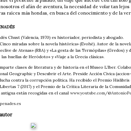
esde el presente al pasado, un viaje que sucede con tan solo 
nosotros el afán de aventura, la necesidad de volar tan lej
ras raíces más hondas, en busca del conocimiento y de la ver
ENADÉS
és Chust (Valencia, 1970) es historiador, periodista y abogado.
inco miradas sobre la novela histórica» (Evohé). Autor de la novel
eclive de Atenas» (RBA) y «La gesta de las Termópilas» (Gredos) y 
 las huellas de Heródoto» y «Viaje a la Grecia clásica».
parte clases de literatura y de historia en el Museo L’Iber. Colabor
onal Geographic y Descubrir el Arte. Preside Acción Cívica (accion-ci
 lucha contra la corrupción política. Ha recibido el Premio Hislibri
Libertas 7 (2017) y el Premio de la Crítica Literaria de la Comunidad
 antigua están recogidas en el canal
www.youtube.com/@AntonioP
penades.es
autor