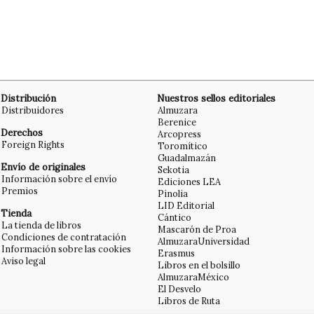
Distribución
Nuestros sellos editoriales
Distribuidores
Almuzara
Berenice
Derechos
Arcopress
Foreign Rights
Toromítico
Guadalmazán
Envío de originales
Sekotia
Información sobre el envío
Ediciones LEA
Premios
Pinolia
LID Editorial
Tienda
Cántico
La tienda de libros
Mascarón de Proa
Condiciones de contratación
AlmuzaraUniversidad
Información sobre las cookies
Erasmus
Aviso legal
Libros en el bolsillo
AlmuzaraMéxico
El Desvelo
Libros de Ruta