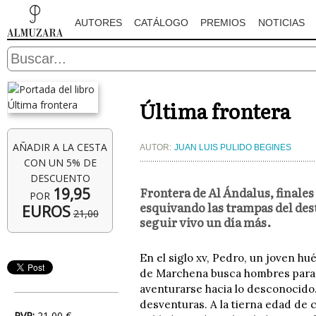
AUTORES
CATÁLOGO
PREMIOS
NOTICIAS
Última frontera
AÑADIR A LA CESTA
AUTOR:
JUAN LUIS PULIDO BEGINES
CON UN 5% DE
DESCUENTO
Frontera de Al Ándalus, finales 
19,95
POR
esquivando las trampas del desti
EUROS
21,00
seguir vivo un día más.
En el siglo xv, Pedro, un joven h
de Marchena busca hombres para c
aventurarse hacia lo desconocido.
desventuras. A la tierna edad de 
PVP:
21,00 €