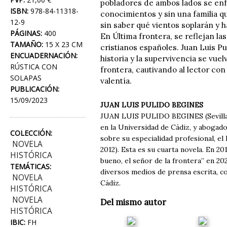
pobladores de ambos lados se enf
ISBN:
978-84-11318-
conocimientos y sin una familia qu
12-9
sin saber qué vientos soplarán y h
PÁGINAS:
400
En Última frontera, se reflejan l
TAMAÑO:
15 X 23 CM
cristianos españoles. Juan Luis Pu
ENCUADERNACIÓN:
historia y la supervivencia se vue
RÚSTICA CON
frontera, cautivando al lector co
SOLAPAS
valentía.
PUBLICACIÓN:
15/09/2023
JUAN LUIS PULIDO BEGINES
JUAN LUIS PULIDO BEGINES (Sevilla 
en la Universidad de Cádiz, y abogad
COLECCIÓN:
sobre su especialidad profesional, el
NOVELA
2012). Esta es su cuarta novela. En 2
HISTÓRICA
bueno, el señor de la frontera” en 20
TEMÁTICAS:
diversos medios de prensa escrita, co
NOVELA
Cádiz.
HISTÓRICA
NOVELA
Del mismo autor
HISTÓRICA
IBIC:
FH