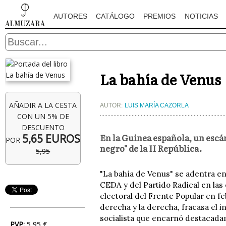
AUTORES
CATÁLOGO
PREMIOS
NOTICIAS
La bahía de Venus
AÑADIR A LA CESTA
AUTOR:
LUIS MARÍA CAZORLA
CON UN 5% DE
DESCUENTO
En la Guinea española, un escá
5,65 EUROS
POR
negro" de la II República.
5,95
"La bahía de Venus" se adentra en
CEDA y del Partido Radical en las
electoral del Frente Popular en f
derecha y la derecha, fracasa el i
socialista que encarnó destacadam
PVP:
5,95 €