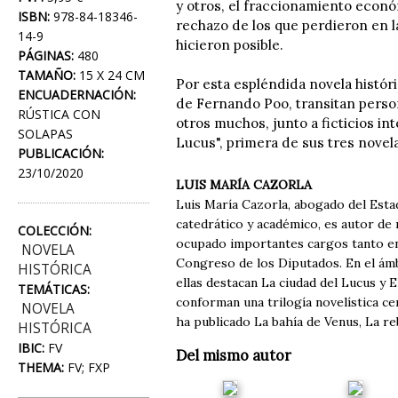
y otros, el fraccionamiento económ
ISBN:
978-84-18346-
rechazo de los que perdieron en l
14-9
hicieron posible.
PÁGINAS:
480
TAMAÑO:
15 X 24 CM
Por esta espléndida novela históri
ENCUADERNACIÓN:
de Fernando Poo, transitan perso
RÚSTICA CON
otros muchos, junto a ficticios int
SOLAPAS
Lucus", primera de sus tres nove
PUBLICACIÓN:
23/10/2020
LUIS MARÍA CAZORLA
Luis María Cazorla, abogado del Esta
catedrático y académico, es autor de 
COLECCIÓN:
ocupado importantes cargos tanto en 
NOVELA
Congreso de los Diputados. En el ámbi
HISTÓRICA
ellas destacan La ciudad del Lucus y E
TEMÁTICAS:
conforman una trilogía novelística c
NOVELA
ha publicado La bahía de Venus, La reb
HISTÓRICA
IBIC:
FV
Del mismo autor
THEMA:
FV; FXP