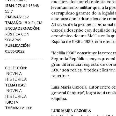
encabezados por el teniente coro
ISBN:
978-84-18648-
levantamiento militar que, a la pos
55-7
escrupuloso garante de la legalida
PÁGINAS:
352
amenaza con irritar a los que tra
TAMAÑO:
15 X 24 CM
A través de la peripecia personal 
ENCUADERNACIÓN:
Cazorla describe con detallado rig
RÚSTICA CON
económico de una Melilla en la que
SOLAPAS
España de 1936 a 1939, con efect
PUBLICACIÓN:
03/06/2022
"Melilla 1936" constituye la tercer
Segunda República, cuyos preceden
gran diferencia respecto de obras
COLECCIÓN:
1936" son reales. Y todos ellos v
NOVELA
repetirse.
HISTÓRICA
TEMÁTICAS:
Luis María Cazorla, autor entre o
NOVELA
general Sanjurjo", logra aquí tras
HISTÓRICA
esquina.
IBIC:
FV
THEMA:
FV; FXP
LUIS MARÍA CAZORLA