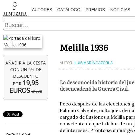
AUTORES
CATÁLOGO
PREMIOS
NOTICIAS
Melilla 1936
AÑADIR A LA CESTA
AUTOR:
LUIS MARÍA CAZORLA
CON UN 5% DE
DESCUENTO
La desconocida historia del jue
19,95
POR
desencadenó la Guerra Civil.
EUROS
21,00
Poco después de las elecciones g
Palomo Calvente, culto juez de car
cargado de ilusiones a Melilla par
consciente de que la labor de un 
de intereses. Pronto se sumerge en
PVP:
21,00 €