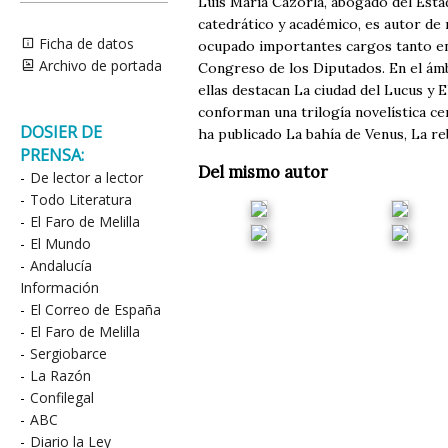
Luis María Cazorla, abogado del Esta
catedrático y académico, es autor de 
Ficha de datos
ocupado importantes cargos tanto en 
Archivo de portada
Congreso de los Diputados. En el ámbi
ellas destacan La ciudad del Lucus y E
conforman una trilogía novelística c
DOSIER DE
ha publicado La bahía de Venus, La reb
PRENSA:
Del mismo autor
-
De lector a lector
-
Todo Literatura
-
El Faro de Melilla
-
El Mundo
-
Andalucía
Información
-
El Correo de España
-
El Faro de Melilla
-
Sergiobarce
-
La Razón
-
Confilegal
-
ABC
-
Diario la Ley