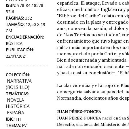
españoles. El ataque, llevado a ca
ISBN:
978-84-18578-
eficaz, que humilló a Inglaterra y 
52-6
"El héroe del Caribe" relata con v
PÁGINAS:
352
destinado en la plaza y entregado
TAMAÑO:
12,50 X 19
ama, conocen la pasión, el dolor y
CM
de "Los Tercios no se rinden", vue
ENCUADERNACIÓN:
enfrentamiento que tuvo lugar entre
RÚSTICA
militar más importante en los cua
PUBLICACIÓN:
menospreciado por la Corte, y só
22/01/2021
Bien documentada y ambientada —e
narrada con emoción creciente —n
y hasta casi su conclusión—, "El h
COLECCIÓN:
NARRATIVA
La clarividencia y el arrojo de Bla
(BOLSILLO)
conseguiría salvar a su país del
TEMÁTICAS:
Normandía, doscientos años desp
NOVELA
HISTÓRICA
JUAN PÉREZ-FONCEA
ESPAÑA
JUAN PÉREZ-FONCEA nació en San Seb
IBIC:
FH
Derecho, una beca del Ministerio de 
THEMA:
FV