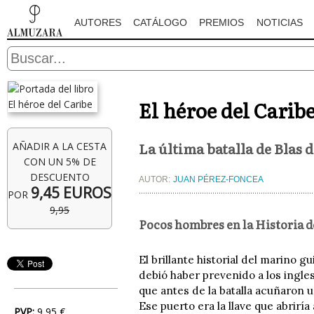
AUTORES
CATÁLOGO
PREMIOS
NOTICIAS
El héroe del Carib
La última batalla de Blas 
AÑADIR A LA CESTA
CON UN 5% DE
DESCUENTO
AUTOR:
JUAN PÉREZ-FONCEA
9,45 EUROS
POR
9,95
Pocos hombres en la Historia de
El brillante historial del marino 
debió haber prevenido a los ingles
que antes de la batalla acuñaron
Ese puerto era la llave que abriría
PVP:
9,95 €