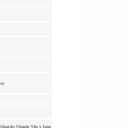
bay
Eduardo Vijande Vila
y
Juan