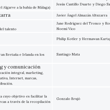
Jesús Cantillo Duarte
y
Diego Sa
l Algarve a la bahía de Málaga)
zarra
Javier Ángel Almazán Altuzarra
Jane Rodríguez del Tronco
y
Ro
Noemí Vico
el talento
Philip Kotler
y
Hermawan Karta
Santiago Mata
ran Bretaña e Irlanda en los
ng y comunicación
ación integral, marketing,
tiva, Internet, marcas,
ribución.
 cuyo objetivo es facilitar la
Gonzalo Brujó
cas a través de la recopilación