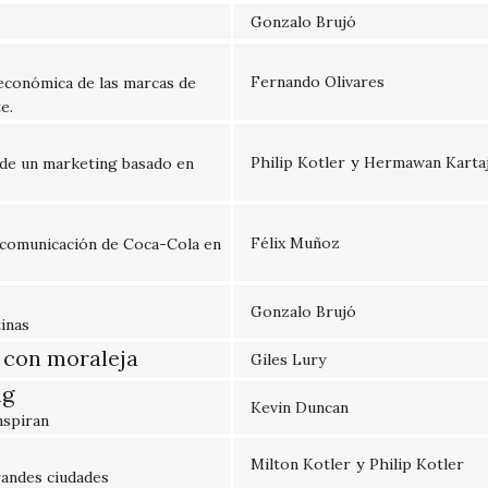
Gonzalo Brujó
Fernando Olivares
y económica de las marcas de
e.
Philip Kotler
y
Hermawan Karta
s de un marketing basado en
Félix Muñoz
 comunicación de Coca-Cola en
Gonzalo Brujó
inas
g con moraleja
Giles Lury
ng
Kevin Duncan
nspiran
Milton Kotler
y
Philip Kotler
randes ciudades