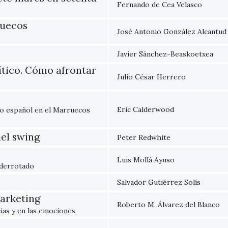
Fernando de Cea Velasco
ruecos
José Antonio González Alcantud
Javier Sánchez-Beaskoetxea
ítico. Cómo afrontar
Julio César Herrero
Eric Calderwood
mo español en el Marruecos
del swing
Peter Redwhite
Luis Mollá Ayuso
 derrotado
Salvador Gutiérrez Solís
marketing
Roberto M. Álvarez del Blanco
cias y en las emociones