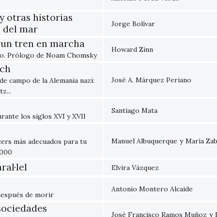
 otras historias
Jorge Bolívar
s del mar
 un tren en marcha
Howard Zinn
mpo. Prólogo de Noam Chomsky
ich
José A. Márquez Periano
 de campo de la Alemania nazi:
z...
Santiago Mata
urante los siglos XVI y XVII
Manuel Albuquerque
y
María Za
ncers más adecuados para tu
1000
ral·lel
Elvira Vázquez
Antonio Montero Alcaide
 después de morir
sociedades
José Francisco Ramos Muñoz
y