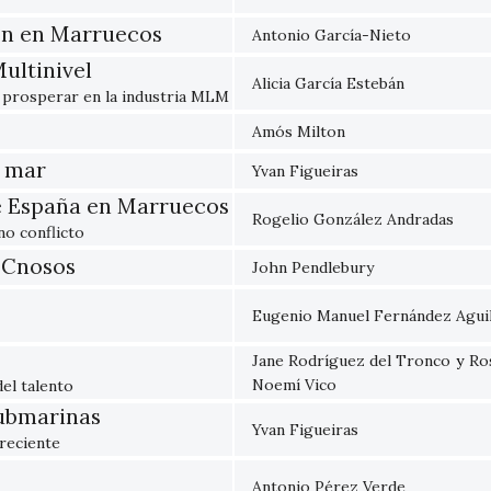
on en Marruecos
Antonio García-Nieto
ultinivel
Alicia García Estebán
y prosperar en la industria MLM
Amós Milton
a mar
Yvan Figueiras
de España en Marruecos
Rogelio González Andradas
no conflicto
 Cnosos
John Pendlebury
Eugenio Manuel Fernández Agui
Jane Rodríguez del Tronco
y
Ro
Noemí Vico
el talento
ubmarinas
Yvan Figueiras
 reciente
Antonio Pérez Verde